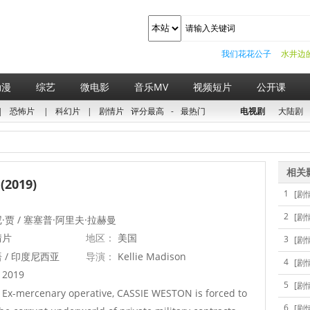
我们花花公子
水井边
动漫
综艺
微电影
音乐MV
视频短片
公开课
|
恐怖片
|
科幻片
|
剧情片
评分最高
-
最热门
电视剧
大陆剧
相关
2019)
1
[剧
2
[剧
·贾 / 塞塞普·阿里夫·拉赫曼
情片
地区：
美国
3
[剧
 / 印度尼西亚
导演：
Kellie Madison
4
[剧
2019
5
[剧
Ex-mercenary operative, CASSIE WESTON is forced to
6
[剧