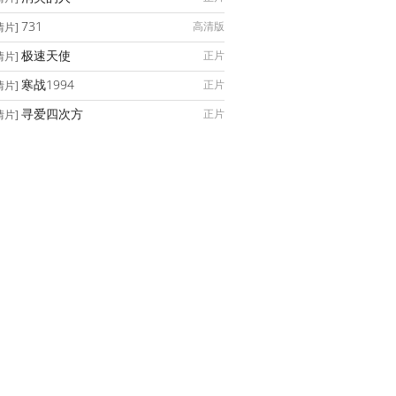
731
高清版
情片]
极速天使
正片
情片]
寒战1994
正片
情片]
寻爱四次方
正片
情片]