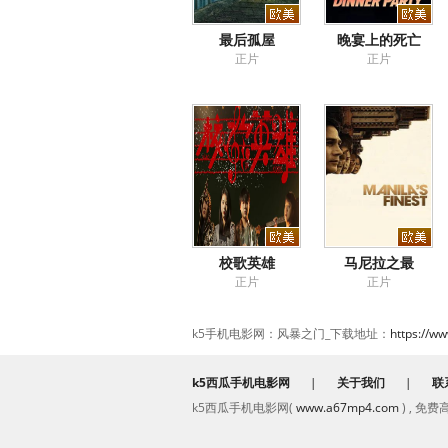
最后孤屋
晚宴上的死亡
正片
正片
校歌英雄
马尼拉之最
正片
正片
k5手机电影网：风暴之门_下载地址：
https://w
k5西瓜手机电影网
|
关于我们
|
联
k5西瓜手机电影网(
www.a67mp4.com
) , 免