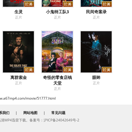
生灵
小鬼特工队3
民间奇案录
正片
正片
正片
离群索金
奇怪的零食店钱
眼眸
天堂
正片
正片
正片
ww.a67mp4.com/movie/51777.html
系我们
|
网站地图
|
常见问题
费高清MP4迅雷下载。备案号：沪ICP备24042649号-2