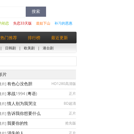
的初恋
失恋33天版
道姑下山
补习的恩惠
热门推荐
排行榜
最近更新
|
日韩剧
|
欧美剧
|
港台剧
影片
有色心没色胆
HD1280高清版
情片]
寒战1994 (粤语)
正片
情片]
情人别为我哭泣
BD超清
情片]
告诉我你想要什么
正片
情片]
我要你的性
抢先版
情片]
消失的人
正片
情片]