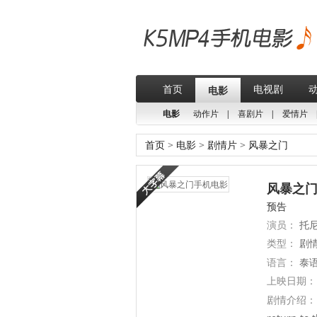
首页
电视剧
电影
电影
动作片
|
喜剧片
|
爱情片
首页
>
电影
>
剧情片
>
风暴之门
风暴之门(
预告
演员：
托尼
类型：
剧
语言：
泰语
上映日期：
剧情介绍：