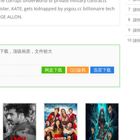
the corrupt underworld of private military contracts
sister, KATE, gets kidnapped by ysgou.cc billionaire tech
7
[剧
IGE ALLON.
8
[剧
9
[剧
10
[剧
雷下载，顶级画质，文件较大
网盘下载
QQ旋风
迅雷下载