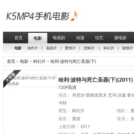
首页
电视剧
动漫
综艺
微电影
电影
电影
动作片
|
喜剧片
|
爱情片
|
恐怖片
|
科幻片
|
剧情片
首页
>
电影
>
科幻片
>
哈利·波特与死亡圣器(下)
哈利·波特与死亡圣器(下)(2011)
720P高清
演员：
丹尼尔·雷德克里夫 艾玛·沃森 鲁伯
卡特
类型：
科幻片
地区：
美
语言：
英语
导演：
大
上映日期：
2011