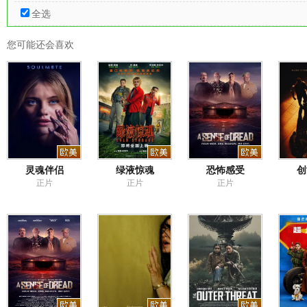
全选
您可能还会喜欢
灵魂伴侣
绿液惊魂
恐怖感受
创
正片
正片
正片