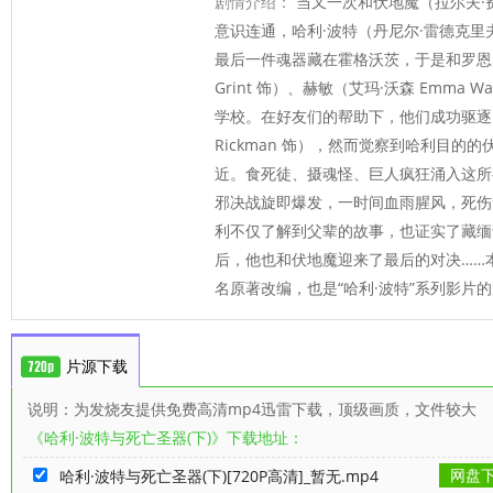
剧情介绍：
当又一次和伏地魔（拉尔夫·费因斯 
意识连通，哈利·波特（丹尼尔·雷德克里夫 Dan
最后一件魂器藏在霍格沃茨，于是和罗恩（鲁
Grint 饰）、赫敏（艾玛·沃森 Emma 
学校。在好友们的帮助下，他们成功驱逐了斯
Rickman 饰），然而觉察到哈利目的
近。食死徒、摄魂怪、巨人疯狂涌入这所
邪决战旋即爆发，一时间血雨腥风，死伤
利不仅了解到父辈的故事，也证实了藏缅
后，他也和伏地魔迎来了最后的对决……本
名原著改编，也是“哈利·波特”系列影片
片源下载
说明：为发烧友提供免费高清mp4迅雷下载，顶级画质，文件较大
《哈利·波特与死亡圣器(下)》下载地址：
网盘
哈利·波特与死亡圣器(下)[720P高清]_暂无.mp4