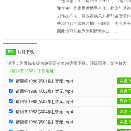
土连续剧，由《请回答1997》、《请回答
和李祐汀作家再度携手合作。此剧与以往
列作品不同，将以家族关系和邻里感情作为
香港电影的巅峰时期，张国荣、周润发等
因此也可能被列为剧情素材之一。
片源下载
说明：为发烧友提供免费高清mp4迅雷下载，顶级画质，文件较大
《请回答1988》下载地址：
网盘
请回答1988[第01集]_暂无.mp4
网盘
请回答1988[第02集]_暂无.mp4
网盘
请回答1988[第03集]_暂无.mp4
网盘
请回答1988[第04集]_暂无.mp4
网盘
请回答1988[第05集]_暂无.mp4