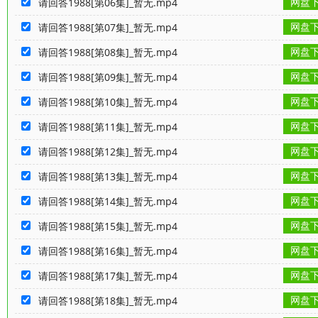
网盘
请回答1988[第06集]_暂无.mp4
网盘
请回答1988[第07集]_暂无.mp4
网盘
请回答1988[第08集]_暂无.mp4
网盘
请回答1988[第09集]_暂无.mp4
网盘
请回答1988[第10集]_暂无.mp4
网盘
请回答1988[第11集]_暂无.mp4
网盘
请回答1988[第12集]_暂无.mp4
网盘
请回答1988[第13集]_暂无.mp4
网盘
请回答1988[第14集]_暂无.mp4
网盘
请回答1988[第15集]_暂无.mp4
网盘
请回答1988[第16集]_暂无.mp4
网盘
请回答1988[第17集]_暂无.mp4
网盘
请回答1988[第18集]_暂无.mp4