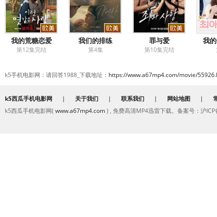
我的荒糖恋爱
我们的排练
罪与爱
我的
第12集完结
第4集
第10集完结
k5手机电影网：请回答1988_下载地址：
https://www.a67mp4.com/movie/55926.
k5西瓜手机电影网
|
关于我们
|
联系我们
|
网站地图
|
k5西瓜手机电影网(
www.a67mp4.com
) , 免费高清MP4迅雷下载。备案号：沪ICP备2