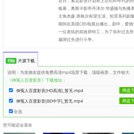
近日，索尼影业计划将上世纪80年代的
银幕，奥斯卡影帝丹泽尔·华盛顿与热播
主角杰森·席格尔有望主演。犯罪系列剧集《
期间在美国CBS电视台播出，剧中，爱德
一位老练的前政府特工，为了弥补过去所
漏洞过失进行斗争。
片源下载
说明：为发烧友提供免费高清mp4迅雷下载，顶级画质，文件较大
《伸冤人百度影音》下载地址：
网盘
伸冤人百度影音[HD高清]_暂无.mp4
网盘
伸冤人百度影音[BD中字]_暂无.mp4
全选
您可能还会喜欢