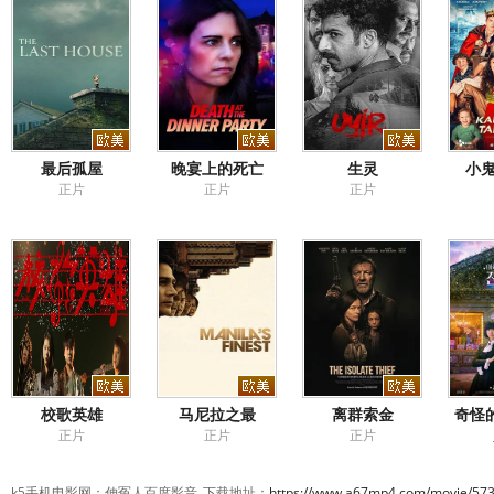
最后孤屋
晚宴上的死亡
生灵
小鬼
正片
正片
正片
校歌英雄
马尼拉之最
离群索金
奇怪
正片
正片
正片
k5手机电影网：伸冤人百度影音_下载地址：
https://www.a67mp4.com/movie/573