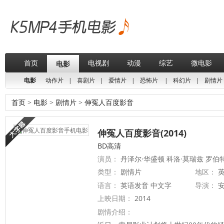
首页
电视剧
动漫
综艺
微电影
电影
电影
动作片
|
喜剧片
|
爱情片
|
恐怖片
|
科幻片
|
剧情片
首页
>
电影
>
剧情片
>
伸冤人百度影音
伸冤人百度影音(2014)
BD高清
演员：
丹泽尔·华盛顿 科洛·莫瑞兹 罗伯
类型：
剧情片
地区：
英
语言：
英语发音 中文字
导演：
安
上映日期：
2014
剧情介绍：