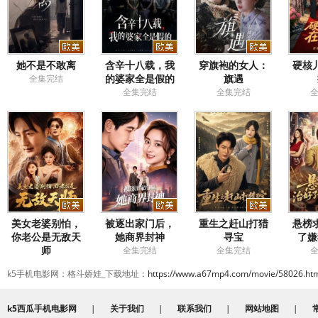
她不是不敢离
含辛十八载，我
穿旗袍的女人：
硬核
的婆家全是假的
旗遇
全集完结
全集完结
全集完结
美女老婆别怕，
被逐出家门后，
重生之赶山打猎
悬榜
你老公是无敌天
她商界封神
寻宝
了嫌
师
全集完结
全集完结
全集完结
k5手机电影网：格斗娇娃_下载地址：
https://www.a67mp4.com/movie/58026.ht
k5西瓜手机电影网
|
关于我们
|
联系我们
|
网站地图
|