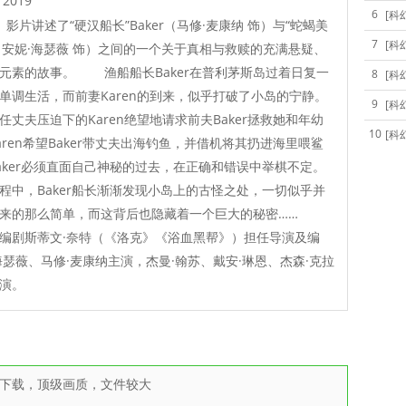
2019
6
[科
影片讲述了“硬汉船长”Baker（马修·麦康纳 饰）与“蛇蝎美
7
[科
en（安妮·海瑟薇 饰）之间的一个关于真相与救赎的充满悬疑、
元素的故事。 渔船船长Baker在普利茅斯岛过着日复一
8
[科
单调生活，而前妻Karen的到来，似乎打破了小岛的宁静。
9
[科
任丈夫压迫下的Karen绝望地请求前夫Baker拯救她和年幼
10
[科
aren希望Baker带丈夫出海钓鱼，并借机将其扔进海里喂鲨
aker必须直面自己神秘的过去，在正确和错误中举棋不定。
程中，Baker船长渐渐发现小岛上的古怪之处，一切似乎并
起来的那么简单，而这背后也隐藏着一个巨大的秘密……
编剧斯蒂文·奈特（《洛克》《浴血黑帮》）担任导演及编
海瑟薇、马修·麦康纳主演，杰曼·翰苏、戴安·琳恩、杰森·克拉
演。
雷下载，顶级画质，文件较大