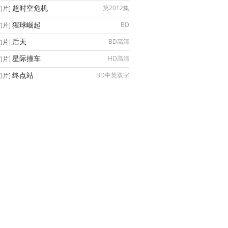
超时空危机
第2012集
幻片]
猩球崛起
BD
幻片]
后天
BD高清
幻片]
星际撞车
HD高清
幻片]
终点站
BD中英双字
幻片]