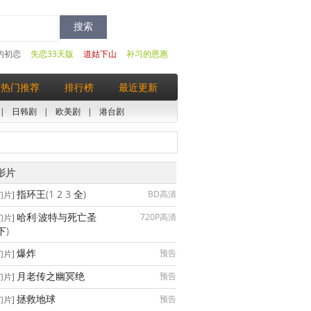
的初恋
失恋33天版
道姑下山
补习的恩惠
热门推荐
排行榜
最近更新
|
日韩剧
|
欧美剧
|
港台剧
影片
指环王(1 2 3 全)
BD高清
幻片]
哈利·波特与死亡圣
720P高清
幻片]
下)
爆炸
预告
幻片]
月老传之幽冥绝
预告
幻片]
拯救地球
预告
幻片]