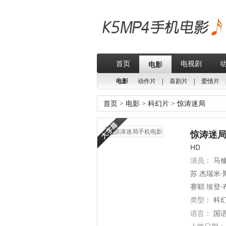
首页
电视剧
电影
电影
动作片
|
喜剧片
|
爱情片
首页
>
电影
>
科幻片
>
惊涛迷局
惊涛迷局(
HD
演员：
马修
苏 杰瑞米·
赛耶 埃登·
类型：
科
语言：
国