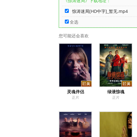
《惊涛迷局》下载地址：
惊涛迷局[HD中字]_暂无.mp4
全选
您可能还会喜欢
灵魂伴侣
绿液惊魂
正片
正片