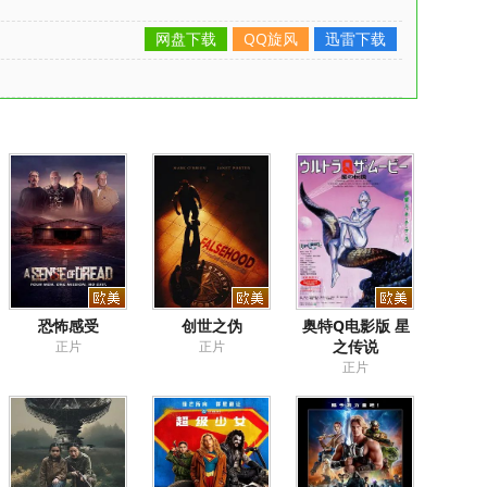
网盘下载
QQ旋风
迅雷下载
恐怖感受
创世之伪
奥特Q电影版 星
之传说
正片
正片
正片