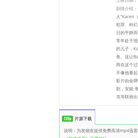
上映日期：
剧情介绍：
人”Kar
犯罪、科幻
日的平静而
常年处于现
的儿子：K
鱼。这让B
而在这个过
不像他看
影片由金牌
剧，安妮·
克等联袂出
片源下载
说明：为发烧友提供免费高清mp4迅