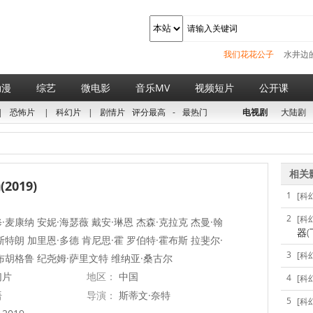
我们花花公子
水井边
动漫
综艺
微电影
音乐MV
视频短片
公开课
|
恐怖片
|
科幻片
|
剧情片
评分最高
-
最热门
电视剧
大陆剧
相关
2019)
1
[科
2
[科
·麦康纳 安妮·海瑟薇 戴安·琳恩 杰森·克拉克 杰曼·翰
器(
斯特朗 加里恩·多德 肯尼思·霍 罗伯特·霍布斯 拉斐尔·
3
[科
布胡格鲁 纪尧姆·萨里文特 维纳亚·桑古尔
幻片
地区：
中国
4
[科
语
导演：
斯蒂文·奈特
5
[科