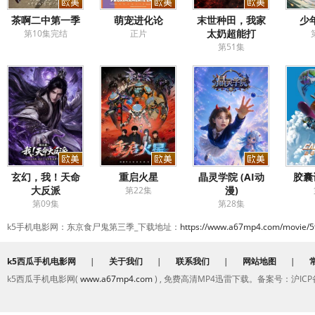
茶啊二中第一季
萌宠进化论
末世种田，我家
少
太奶超能打
第10集完结
正片
第51集
玄幻，我！天命
重启火星
晶灵学院 (AI动
胶囊
大反派
漫)
第22集
第09集
第28集
k5手机电影网：东京食尸鬼第三季_下载地址：
https://www.a67mp4.com/movie/5
k5西瓜手机电影网
|
关于我们
|
联系我们
|
网站地图
|
k5西瓜手机电影网(
www.a67mp4.com
) , 免费高清MP4迅雷下载。备案号：沪ICP备2