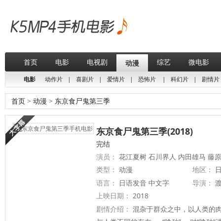
首页
电影
电视剧
综艺
微电影
动漫
电影
动作片
|
喜剧片
|
爱情片
|
恐怖片
|
科幻片
|
剧情片
首页
>
动漫
>
东京食尸鬼第三季
东京食尸鬼第三季(2018)
完结
演员：
花江夏树 石川界人 内田雄马 藤
类型：
动漫
地区：
日
语言：
日语发音 中文字
导演：
上映日期：
2018
剧情介绍：
混杂于群众之中，以人类的肉