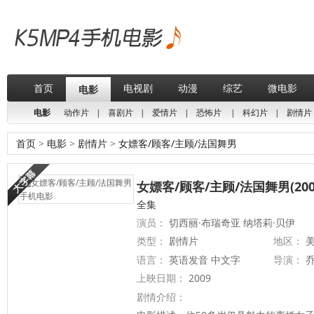
首页
电视剧
动漫
综艺
微电影
电影
电影
动作片
|
喜剧片
|
爱情片
|
恐怖片
|
科幻片
|
剧情片
首页
>
电影
>
剧情片
>
女嫖客/顾客/主顾/法国舞男
女嫖客/顾客/主顾/法国舞男(200
全集
演员：
切西丽·布瑞奇亚 纳塔莉·贝伊
类型：
剧情片
地区：
美
语言：
英语发音 中文字
导演：
乔
上映日期：
2009
剧情介绍：