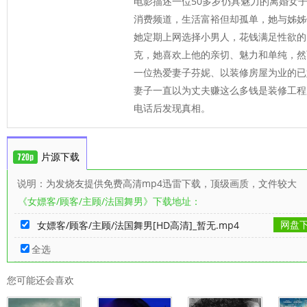
电影描述一位50多岁仍具魅力的离婚女
消费频道，生活富裕但却孤单，她与姊姊
她定期上网选择小男人，花钱满足性欲的
克，她喜欢上他的亲切、魅力和单纯，然
一位热爱妻子芬妮、以装修房屋为业的已
妻子一直以为丈夫赚这么多钱是装修工程
电话后发现真相。
片源下载
说明：为发烧友提供免费高清mp4迅雷下载，顶级画质，文件较大
《女嫖客/顾客/主顾/法国舞男》下载地址：
网盘
女嫖客/顾客/主顾/法国舞男[HD高清]_暂无.mp4
全选
您可能还会喜欢