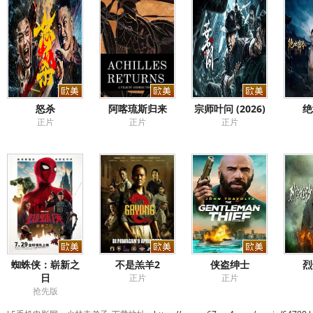
怒杀
阿喀琉斯归来
宗师叶问 (2026)
绝
正片
正片
正片
蜘蛛侠：崭新之
不是羔羊2
侠盗绅士
烈
日
正片
正片
抢先版