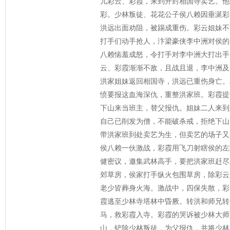
儿彩云、彩霞，来到开封相国寺卖艺。他
彩。少林叛徒、花花公子侯八赖因垂涎彩
洪远出面劝阻，被踢成重伤。彩云姐妹不
打手们动手抢人，汴梁豪侠李中洲对侯的
八赖恼羞成怒，令打手对李中洲大打出手
云、彩霞渐渐不敌，且战且退，李中洲及
洪家姐妹返回相国寺，洪远已重伤身亡。
愤要报这血海深仇，重整洪家班。彩霞提
下山来当班主，替父报仇。姐妹二人来到
自己已削发为僧，不能破杀戒，拒绝下山
带洪家班到处卖艺为生，但卖艺的场子又
侯八赖一伙激战，彩霞用飞刀射瞎侯的左
健密议，邀集武林高手，要把洪家班赶尽
郊草房，侯家打手纵火包围草房，除彩云
老少皆葬身火海。激战中，四保失散，彩
霞逃至少林寺塔林中昏厥。转洪和师兄转
马，救彩霞入寺。彩霞的哭诉被少林大师
山，铲除少林叛徒，为父报仇，并将少林