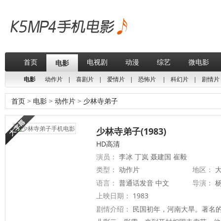
首页
电视剧
动漫
综艺
微电影
电影
电影
动作片
|
喜剧片
|
爱情片
|
恐怖片
|
科幻片
|
剧情片
首页
>
电影
>
动作片
>
少林寺弟子
少林寺弟子(1983)
HD高清
演员：
李冰 丁岚 聂建国 崔毅
类型：
动作片
地区：
大
语言：
普通话发音 中文
导演：
上映日期：
1983
剧情介绍：
民国初年，河南大旱。著名