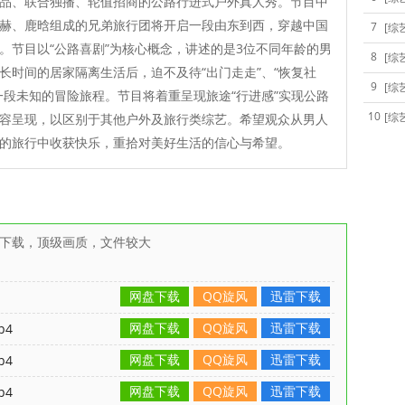
品、联合独播、轮值招商的公路行进式户外真人秀。节目中
赫、鹿晗组成的兄弟旅行团将开启一段由东到西，穿越中国
7
[综
。节目以“公路喜剧”为核心概念，讲述的是3位不同年龄的男
8
[综
长时间的居家隔离生活后，迫不及待“出门走走”、“恢复社
9
[综
一段未知的冒险旅程。节目将着重呈现旅途“行进感”实现公路
10
[综
容呈现，以区别于其他户外及旅行类综艺。希望观众从男人
的旅行中收获快乐，重拾对美好生活的信心与希望。
雷下载，顶级画质，文件较大
网盘下载
QQ旋风
迅雷下载
网盘下载
QQ旋风
迅雷下载
p4
网盘下载
QQ旋风
迅雷下载
p4
网盘下载
QQ旋风
迅雷下载
p4