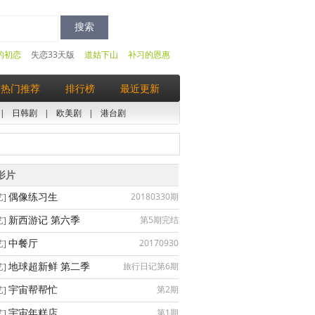
的初恋
失恋33天版
道姑下山
补习的恩惠
热门推荐
排行榜
最近更新
|
日韩剧
|
欧美剧
|
港台剧
影片
偶像练习生
20180330期
艺]
新西游记 第六季
第5期完结
艺]
中餐厅
20170930
艺]
地球超新鲜 第二季
旅行日记第6期
艺]
宇宙帮帮忙
第2期
艺]
宇宙年糕店
第1期
艺]