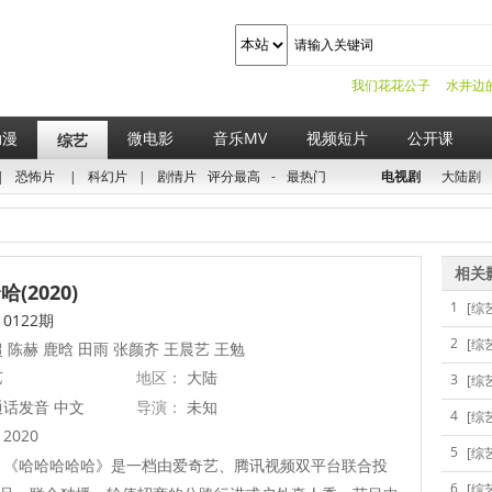
我们花花公子
水井边
动漫
微电影
音乐MV
视频短片
公开课
综艺
|
恐怖片
|
科幻片
|
剧情片
评分最高
-
最热门
电视剧
大陆剧
相关
(2020)
1
[综
0122期
2
[综
 陈赫 鹿晗 田雨 张颜齐 王晨艺 王勉
艺
地区：
大陆
3
[综
话发音 中文
导演：
未知
4
[综
2020
5
[综
《哈哈哈哈哈》是一档由爱奇艺、腾讯视频双平台联合投
6
[综