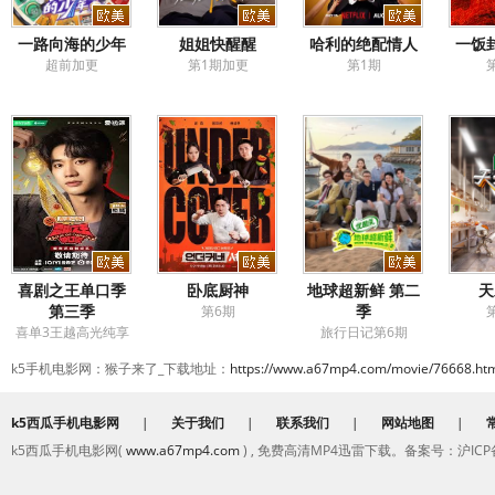
一路向海的少年
姐姐快醒醒
哈利的绝配情人
一饭
超前加更
第1期加更
第1期
喜剧之王单口季
卧底厨神
地球超新鲜 第二
天
第三季
季
第6期
喜单3王越高光纯享
旅行日记第6期
打包看
k5手机电影网：猴子来了_下载地址：
https://www.a67mp4.com/movie/76668.ht
k5西瓜手机电影网
|
关于我们
|
联系我们
|
网站地图
|
k5西瓜手机电影网(
www.a67mp4.com
) , 免费高清MP4迅雷下载。备案号：沪ICP备2