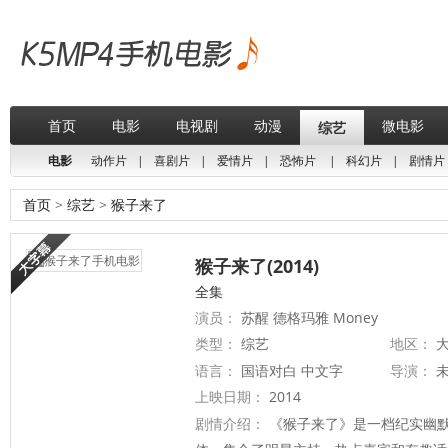
首页
电影
电视剧
动漫
微电影
综艺
电影
动作片
|
喜剧片
|
爱情片
|
恐怖片
|
科幻片
|
剧情片
首页
>
综艺
>
猴子来了
猴子来了(2014)
全集
演员：
苏醒 德格玛雅 Money
类型：
综艺
地区：
大
语言：
国语对白 中文字
导演：
上映日期：
2014
剧情介绍：
《猴子来了》是一档纪实幽