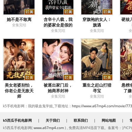
她不是不敢离
含辛十八载，我
穿旗袍的女人：
硬核
的婆家全是假的
旗遇
全集完结
全集完结
全集完结
美女老婆别怕，
被逐出家门后，
重生之赶山打猎
悬榜
你老公是无敌天
她商界封神
寻宝
了嫌
师
全集完结
全集完结
全集完结
k5手机电影网：我的吸血鬼学姐_下载地址：
https://www.a67mp4.com/movie/773
k5西瓜手机电影网
|
关于我们
|
联系我们
|
网站地图
|
k5西瓜手机电影网(
www.a67mp4.com
) , 免费高清MP4迅雷下载。备案号：沪ICP备2