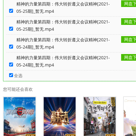
网盘
精神的力量第四期：伟大转折遵义会议精神[2021-
05-25期]_暂无.mp4
网盘
精神的力量第四期：伟大转折遵义会议精神[2021-
05-25期]_暂无.mp4
网盘
精神的力量第四期：伟大转折遵义会议精神[2021-
05-24期]_暂无.mp4
网盘
精神的力量第四期：伟大转折遵义会议精神[2021-
05-24期]_暂无.mp4
全选
您可能还会喜欢