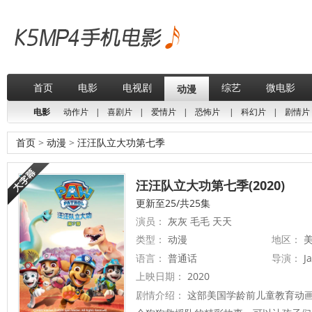
首页
电影
电视剧
综艺
微电影
动漫
电影
动作片
|
喜剧片
|
爱情片
|
恐怖片
|
科幻片
|
剧情片
首页
>
动漫
>
汪汪队立大功第七季
汪汪队立大功第七季(2020)
更新至25/共25集
演员：
灰灰 毛毛 天天
类型：
动漫
地区：
美
语言：
普通话
导演：
Ja
上映日期：
2020
剧情介绍：
这部美国学龄前儿童教育动画片