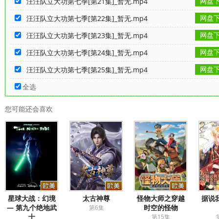
网盘
汪汪队立大功第七季[第21集]_暂无.mp4
网盘
汪汪队立大功第七季[第22集]_暂无.mp4
网盘
汪汪队立大功第七季[第23集]_暂无.mp4
网盘
汪汪队立大功第七季[第24集]_暂无.mp4
网盘
汪汪队立大功第七季[第25集]_暂无.mp4
全选
您可能还会喜欢
星球大战：幻境
太古神尊
​怪物大师之穿越
据说
— 第九个绝地武
时空的怪物​
第6集
士
第15集