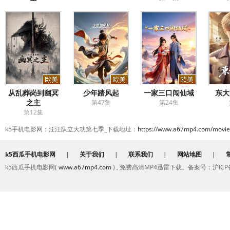
第8集完结
从乱葬岗到幽冥
少年踏风起
一家三口闯仙域
东大
之主
第47集
第24集
第12集
k5手机电影网：汪汪队立大功第七季_下载地址：
https://www.a67mp4.com/movie
k5西瓜手机电影网
|
关于我们
|
联系我们
|
网站地图
|
k5西瓜手机电影网(
www.a67mp4.com
) , 免费高清MP4迅雷下载。备案号：沪ICP备2