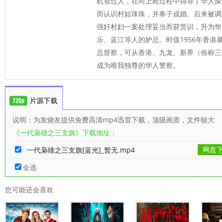
机智过人，在向上爬过程中得罪了华人探
而认识村姑珠珠，并奉子成婚。后来被调
强奸村妇一案处理妥当而获赏识，升为华
乐、蓝江等人的妒忌。时值1956年香港
总督察，可从香港、九龙、新界（俗称三
成为唯我独尊的华人警察。
片源下载
说明：为发烧友提供免费高清mp4迅雷下载，顶级画质，文件较大
《一代枭雄之三支旗》下载地址：
网盘
一代枭雄之三支旗[蓝光]_暂无.mp4
全选
您可能还会喜欢