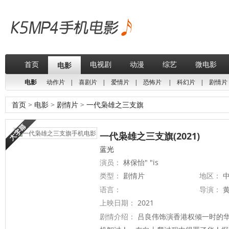
首页
电视剧
动漫
综艺
微电影
电影
电影
动作片
|
喜剧片
|
爱情片
|
恐怖片
|
科幻片
|
剧情片
首页
>
电影
>
剧情片
>
一代枭雄之三支旗
一代枭雄之三支旗(2021)
蓝光
演员：
林保怡" "is
类型：
剧情片
地区：
中
语言：
导演：
上映日期：
2021
剧情介绍：
吕良伟饰演香港权倾一时的