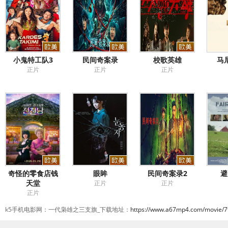
小鬼特工队3
民间奇案录
校歌英雄
马
正片
正片
正片
奇怪的零食店钱
眼眸
民间奇案录2
避
天堂
正片
正片
正片
k5手机电影网：一代枭雄之三支旗_下载地址：
https://www.a67mp4.com/movie/7