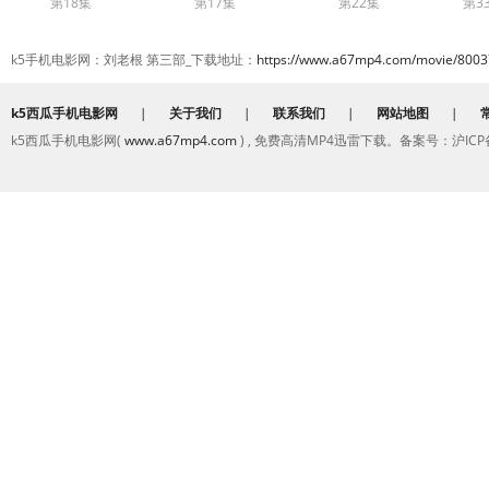
第18集
第17集
第22集
第3
k5手机电影网：刘老根 第三部_下载地址：
https://www.a67mp4.com/movie/8003
k5西瓜手机电影网
|
关于我们
|
联系我们
|
网站地图
|
k5西瓜手机电影网(
www.a67mp4.com
) , 免费高清MP4迅雷下载。备案号：沪ICP备2