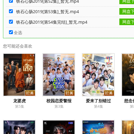
网盘
铁石心肠2019[第52集]_暂无.mp4
网盘
铁石心肠2019[第53集]_暂无.mp4
网盘
铁石心肠2019[第54集完结]_暂无.mp4
全选
您可能还会喜欢
龙婆虎
校园恋爱警报
爱来了别错过
想念你
第5集
第3集
第4集
第