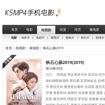
首页
电影
动漫
综艺
微电影
电视剧
电影
动作片
|
喜剧片
|
爱情片
|
恐怖片
|
科幻片
|
剧情片
首页
>
电视剧
>
泰国剧
>
铁石心肠2019
铁石心肠2019(2019)
第54集完结
演员：
塔纳波·里拉塔纳卡邹 农吉拉·叻卡
迪杜姆朗格瑞特 斯拉潘·瓦塔纳金达 拉维
丹 普拉瓦特·曼努普拉塞特 莎高彩·朋莎
萍潘·查莱库珀 纳查特·佳塔潘 斯棠·潘普
彩亚·蒙尼米特 阿提瓦·萨尼翁 缇查雅·布
纳塔帕·宁吉拉瓦 素查达·彭帕塔娜苏 苏