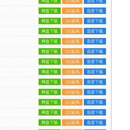
网盘下载
QQ旋风
迅雷下载
网盘下载
QQ旋风
迅雷下载
网盘下载
QQ旋风
迅雷下载
网盘下载
QQ旋风
迅雷下载
网盘下载
QQ旋风
迅雷下载
网盘下载
QQ旋风
迅雷下载
网盘下载
QQ旋风
迅雷下载
网盘下载
QQ旋风
迅雷下载
网盘下载
QQ旋风
迅雷下载
网盘下载
QQ旋风
迅雷下载
网盘下载
QQ旋风
迅雷下载
网盘下载
QQ旋风
迅雷下载
网盘下载
QQ旋风
迅雷下载