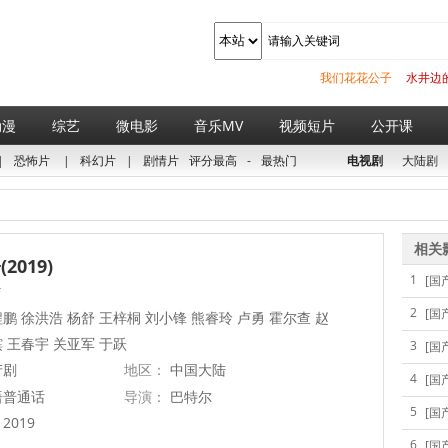
我们花花公子
水井边
动漫
综艺
微电影
音乐MV
视频短片
公开课
|
恐怖片
|
科幻片
|
剧情片
评分最高
-
最热门
电视剧
大陆剧
相关
2019)
1
[国
结
2
[国
鹏 徐洪浩 杨舒 王梓桐 刘小锋 熊睿玲 卢勇 霍尔查 赵
 王春宇 关亚军 于跃
3
[国
产剧
地区：
中国大陆
4
[国
语普通话
导演：
巴特尔
5
[国
2019
6
[国