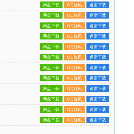
网盘下载
QQ旋风
迅雷下载
网盘下载
QQ旋风
迅雷下载
网盘下载
QQ旋风
迅雷下载
网盘下载
QQ旋风
迅雷下载
网盘下载
QQ旋风
迅雷下载
网盘下载
QQ旋风
迅雷下载
网盘下载
QQ旋风
迅雷下载
网盘下载
QQ旋风
迅雷下载
网盘下载
QQ旋风
迅雷下载
网盘下载
QQ旋风
迅雷下载
网盘下载
QQ旋风
迅雷下载
网盘下载
QQ旋风
迅雷下载