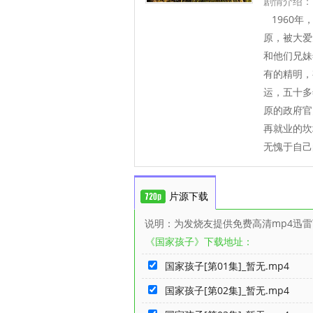
剧情介绍：
1960年
原，被大爱
和他们兄妹
有的精明，
运，五十多
原的政府官
再就业的坎
无愧于自己
片源下载
说明：为发烧友提供免费高清mp4迅
《国家孩子》下载地址：
国家孩子[第01集]_暂无.mp4
国家孩子[第02集]_暂无.mp4