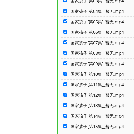
国家孩子[第03集]_暂无.mp4
国家孩子[第04集]_暂无.mp4
国家孩子[第05集]_暂无.mp4
国家孩子[第06集]_暂无.mp4
国家孩子[第07集]_暂无.mp4
国家孩子[第08集]_暂无.mp4
国家孩子[第09集]_暂无.mp4
国家孩子[第10集]_暂无.mp4
国家孩子[第11集]_暂无.mp4
国家孩子[第12集]_暂无.mp4
国家孩子[第13集]_暂无.mp4
国家孩子[第14集]_暂无.mp4
国家孩子[第15集]_暂无.mp4