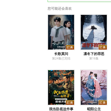
您可能还会喜欢
长歌莫问
凛冬下的罪恶
第24集已完结
第16集
我当卧底这件事
昭阳公主