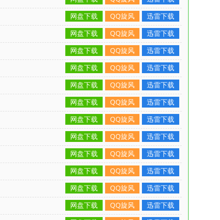
网盘下载
QQ旋风
迅雷下载
网盘下载
QQ旋风
迅雷下载
网盘下载
QQ旋风
迅雷下载
网盘下载
QQ旋风
迅雷下载
网盘下载
QQ旋风
迅雷下载
网盘下载
QQ旋风
迅雷下载
网盘下载
QQ旋风
迅雷下载
网盘下载
QQ旋风
迅雷下载
网盘下载
QQ旋风
迅雷下载
网盘下载
QQ旋风
迅雷下载
网盘下载
QQ旋风
迅雷下载
网盘下载
QQ旋风
迅雷下载