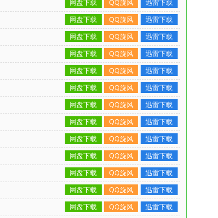
网盘下载
QQ旋风
迅雷下载
网盘下载
QQ旋风
迅雷下载
网盘下载
QQ旋风
迅雷下载
网盘下载
QQ旋风
迅雷下载
网盘下载
QQ旋风
迅雷下载
网盘下载
QQ旋风
迅雷下载
网盘下载
QQ旋风
迅雷下载
网盘下载
QQ旋风
迅雷下载
网盘下载
QQ旋风
迅雷下载
网盘下载
QQ旋风
迅雷下载
网盘下载
QQ旋风
迅雷下载
网盘下载
QQ旋风
迅雷下载
网盘下载
QQ旋风
迅雷下载