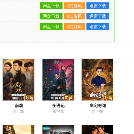
网盘下载
QQ旋风
迅雷下载
网盘下载
QQ旋风
迅雷下载
网盘下载
QQ旋风
迅雷下载
南戏
夜语记
幽宅奇谭
第12集
第14集
第14集