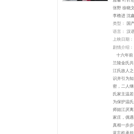
张野 徐晓文
李橹进 沈
类型：
国
语言：
汉
上映日期：
剧情介绍：
十六年前
兰陵金氏共
江氏故人之
识并引为知
密，二人继
氏家主温若
为保护温氏
师姐江厌离
家庄，偶遇
真相一步步
蓝忘机承担