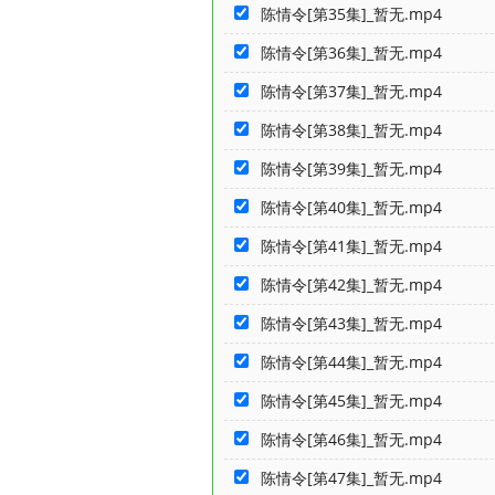
陈情令[第35集]_暂无.mp4
陈情令[第36集]_暂无.mp4
陈情令[第37集]_暂无.mp4
陈情令[第38集]_暂无.mp4
陈情令[第39集]_暂无.mp4
陈情令[第40集]_暂无.mp4
陈情令[第41集]_暂无.mp4
陈情令[第42集]_暂无.mp4
陈情令[第43集]_暂无.mp4
陈情令[第44集]_暂无.mp4
陈情令[第45集]_暂无.mp4
陈情令[第46集]_暂无.mp4
陈情令[第47集]_暂无.mp4