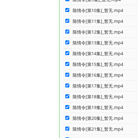
陈情令[第10集]_暂无.mp4
陈情令[第11集]_暂无.mp4
陈情令[第12集]_暂无.mp4
陈情令[第13集]_暂无.mp4
陈情令[第14集]_暂无.mp4
陈情令[第15集]_暂无.mp4
陈情令[第16集]_暂无.mp4
陈情令[第17集]_暂无.mp4
陈情令[第18集]_暂无.mp4
陈情令[第19集]_暂无.mp4
陈情令[第20集]_暂无.mp4
陈情令[第21集]_暂无.mp4