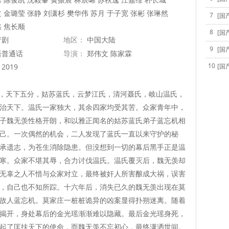
 金璐莹 张静 刘潇杉 樊华伟 苏月 于子宽 张彬 张琳然
7
[国
鑫 焦长顺
8
[国
产剧
地区：
中国大陆
9
[国
语普通话
导演：
郑伟文 陈家霖
10
[国
2019
，天下五分，姑苏蓝氏，云梦江氏，清河聂氏，岐山温氏，
治天下。温氏一家独大，其余四家均受其苦。众家青年中，
子魏无羡性格开朗，和以雅正闻名的姑苏蓝氏弟子蓝忘机相
己。一次偶然的机会，二人发现了蓝氏一直以来守护的秘
承遗志，为苍生消除隐患。但没想到一切的幕后黑手正是温
寒。众家不堪其辱，合力讨伐温氏。温氏覆灭后，魏无羡却
无辜之人不惜与众家对立，最终被奸人所害酿成大祸，误害
，自己也不知所踪。十六年后，消失已久的魏无羡出现在莫
故人蓝忘机。莫家庄一桩桩诡异的凶案显得扑朔迷离。随着
揭开，身处幕后的金光瑶渐渐难以隐藏。最后金光瑶身死，
起了匡扶天下的使命，而魏无羡不忘初心，最终潇洒世间。