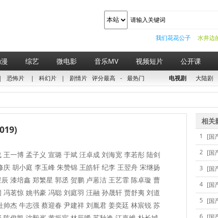
我们花花公子
水井边
动漫
综艺
微电影
音乐MV
视频短片
公开课
|
恐怖片
|
科幻片
|
剧情片
评分最高
-
最热门
电视剧
大陆剧
相关
19)
1
[国
2
[国
 王一博 孟子义 宣璐 于斌 汪卓成 刘海宽 李若彤 陆剑
修庆 胡小庭 李玉峰 朱赞锦 王皓轩 纪李 王翌舟 宋继扬
3
[国
辰 漆培鑫 郑繁星 郭丞 贺鹏 卢蒽洁 王艺霏 陈卓璇 曹
4
[国
 冯茗惊 姚书豪 冯聪 刘庭羽 汪融 孙晟轩 贾舒夷 刘道
5
[国
杜帅杰 牛志强 蔡迎春 尹建祥 刘胤君 姜奕廷 林宸锐 苏
6
[国
 陈俊凯 沈毅峯 黄振宸 林辰唏 苏秋逸 江嘉维 朴长城