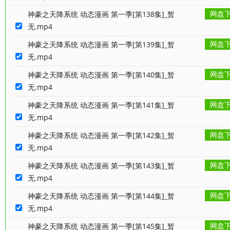
网盘
神豪之天降系统 动态漫画 第一季[第138集]_暂
无.mp4
网盘
神豪之天降系统 动态漫画 第一季[第139集]_暂
无.mp4
网盘
神豪之天降系统 动态漫画 第一季[第140集]_暂
无.mp4
网盘
神豪之天降系统 动态漫画 第一季[第141集]_暂
无.mp4
网盘
神豪之天降系统 动态漫画 第一季[第142集]_暂
无.mp4
网盘
神豪之天降系统 动态漫画 第一季[第143集]_暂
无.mp4
网盘
神豪之天降系统 动态漫画 第一季[第144集]_暂
无.mp4
网盘
神豪之天降系统 动态漫画 第一季[第145集]_暂