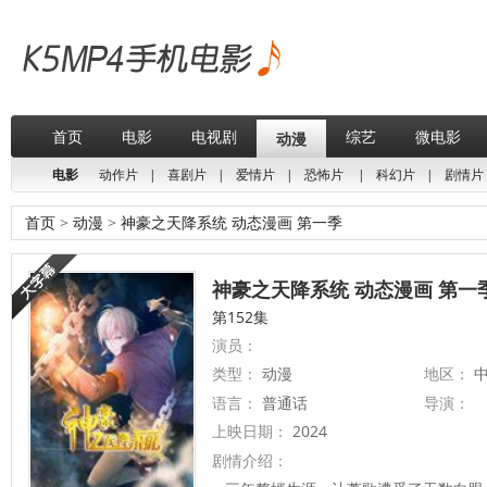
首页
电影
电视剧
综艺
微电影
动漫
电影
动作片
|
喜剧片
|
爱情片
|
恐怖片
|
科幻片
|
剧情片
首页
>
动漫
>
神豪之天降系统 动态漫画 第一季
神豪之天降系统 动态漫画 第一季(
第152集
演员：
类型：
动漫
地区：
中
语言：
普通话
导演：
上映日期：
2024
剧情介绍：