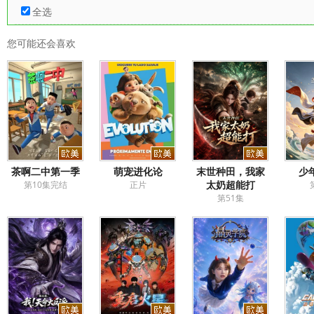
全选
您可能还会喜欢
茶啊二中第一季
萌宠进化论
末世种田，我家
少
太奶超能打
第10集完结
正片
第51集