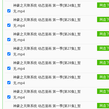
网盘
神豪之天降系统 动态漫画 第一季[第24集]_暂
无.mp4
网盘
神豪之天降系统 动态漫画 第一季[第25集]_暂
无.mp4
网盘
神豪之天降系统 动态漫画 第一季[第26集]_暂
无.mp4
网盘
神豪之天降系统 动态漫画 第一季[第27集]_暂
无.mp4
网盘
神豪之天降系统 动态漫画 第一季[第28集]_暂
无.mp4
网盘
神豪之天降系统 动态漫画 第一季[第29集]_暂
无.mp4
网盘
神豪之天降系统 动态漫画 第一季[第30集]_暂
无.mp4
网盘
神豪之天降系统 动态漫画 第一季[第31集]_暂