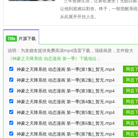
三年赘婿生涯，让萧歌遭受了无数白眼
让他到底难以割舍。终于，一朝觉醒系统
从此展开开挂人生。
片源下载
说明：为发烧友提供免费高清mp4迅雷下载，顶级画质，文件较大
《神豪之天降系统 动态漫画 第一季》下载地址：
网盘
神豪之天降系统 动态漫画 第一季[第1集]_暂无.mp4
网盘
神豪之天降系统 动态漫画 第一季[第2集]_暂无.mp4
网盘
神豪之天降系统 动态漫画 第一季[第3集]_暂无.mp4
网盘
神豪之天降系统 动态漫画 第一季[第4集]_暂无.mp4
网盘
神豪之天降系统 动态漫画 第一季[第5集]_暂无.mp4
网盘
神豪之天降系统 动态漫画 第一季[第6集]_暂无.mp4
网盘
神豪之天降系统 动态漫画 第一季[第7集]_暂无.mp4