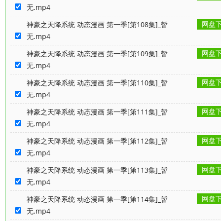
无.mp4
网盘
神豪之天降系统 动态漫画 第一季[第108集]_暂
无.mp4
网盘
神豪之天降系统 动态漫画 第一季[第109集]_暂
无.mp4
网盘
神豪之天降系统 动态漫画 第一季[第110集]_暂
无.mp4
网盘
神豪之天降系统 动态漫画 第一季[第111集]_暂
无.mp4
网盘
神豪之天降系统 动态漫画 第一季[第112集]_暂
无.mp4
网盘
神豪之天降系统 动态漫画 第一季[第113集]_暂
无.mp4
网盘
神豪之天降系统 动态漫画 第一季[第114集]_暂
无.mp4