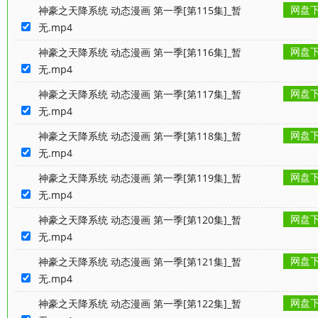
网盘
神豪之天降系统 动态漫画 第一季[第115集]_暂
无.mp4
网盘
神豪之天降系统 动态漫画 第一季[第116集]_暂
无.mp4
网盘
神豪之天降系统 动态漫画 第一季[第117集]_暂
无.mp4
网盘
神豪之天降系统 动态漫画 第一季[第118集]_暂
无.mp4
网盘
神豪之天降系统 动态漫画 第一季[第119集]_暂
无.mp4
网盘
神豪之天降系统 动态漫画 第一季[第120集]_暂
无.mp4
网盘
神豪之天降系统 动态漫画 第一季[第121集]_暂
无.mp4
网盘
神豪之天降系统 动态漫画 第一季[第122集]_暂