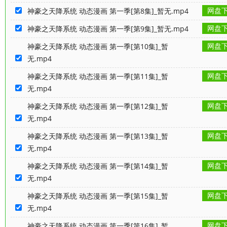
网盘
神豪之天降系统 动态漫画 第一季[第8集]_暂无.mp4
网盘
神豪之天降系统 动态漫画 第一季[第9集]_暂无.mp4
网盘
神豪之天降系统 动态漫画 第一季[第10集]_暂
无.mp4
网盘
神豪之天降系统 动态漫画 第一季[第11集]_暂
无.mp4
网盘
神豪之天降系统 动态漫画 第一季[第12集]_暂
无.mp4
网盘
神豪之天降系统 动态漫画 第一季[第13集]_暂
无.mp4
网盘
神豪之天降系统 动态漫画 第一季[第14集]_暂
无.mp4
网盘
神豪之天降系统 动态漫画 第一季[第15集]_暂
无.mp4
网盘
神豪之天降系统 动态漫画 第一季[第16集]_暂