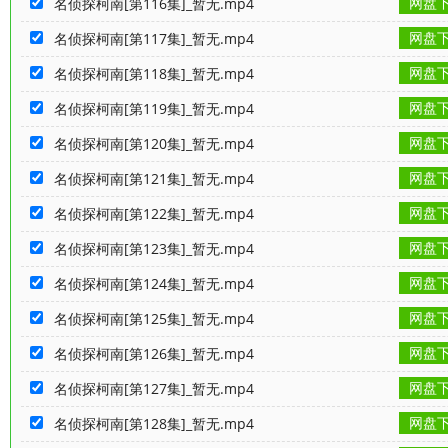
网盘
名侦探柯南[第116集]_暂无.mp4
网盘
名侦探柯南[第117集]_暂无.mp4
网盘
名侦探柯南[第118集]_暂无.mp4
网盘
名侦探柯南[第119集]_暂无.mp4
网盘
名侦探柯南[第120集]_暂无.mp4
网盘
名侦探柯南[第121集]_暂无.mp4
网盘
名侦探柯南[第122集]_暂无.mp4
网盘
名侦探柯南[第123集]_暂无.mp4
网盘
名侦探柯南[第124集]_暂无.mp4
网盘
名侦探柯南[第125集]_暂无.mp4
网盘
名侦探柯南[第126集]_暂无.mp4
网盘
名侦探柯南[第127集]_暂无.mp4
网盘
名侦探柯南[第128集]_暂无.mp4