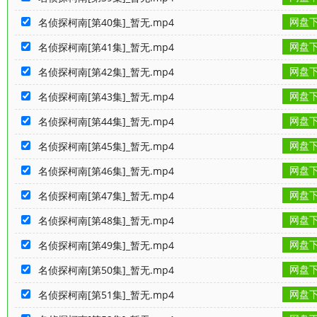
网盘
名侦探柯南[第40集]_暂无.mp4
网盘
名侦探柯南[第41集]_暂无.mp4
网盘
名侦探柯南[第42集]_暂无.mp4
网盘
名侦探柯南[第43集]_暂无.mp4
网盘
名侦探柯南[第44集]_暂无.mp4
网盘
名侦探柯南[第45集]_暂无.mp4
网盘
名侦探柯南[第46集]_暂无.mp4
网盘
名侦探柯南[第47集]_暂无.mp4
网盘
名侦探柯南[第48集]_暂无.mp4
网盘
名侦探柯南[第49集]_暂无.mp4
网盘
名侦探柯南[第50集]_暂无.mp4
网盘
名侦探柯南[第51集]_暂无.mp4