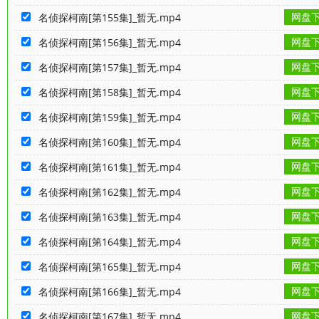
网盘
名侦探柯南[第155集]_暂无.mp4
网盘
名侦探柯南[第156集]_暂无.mp4
网盘
名侦探柯南[第157集]_暂无.mp4
网盘
名侦探柯南[第158集]_暂无.mp4
网盘
名侦探柯南[第159集]_暂无.mp4
网盘
名侦探柯南[第160集]_暂无.mp4
网盘
名侦探柯南[第161集]_暂无.mp4
网盘
名侦探柯南[第162集]_暂无.mp4
网盘
名侦探柯南[第163集]_暂无.mp4
网盘
名侦探柯南[第164集]_暂无.mp4
网盘
名侦探柯南[第165集]_暂无.mp4
网盘
名侦探柯南[第166集]_暂无.mp4
网盘
名侦探柯南[第167集]_暂无.mp4