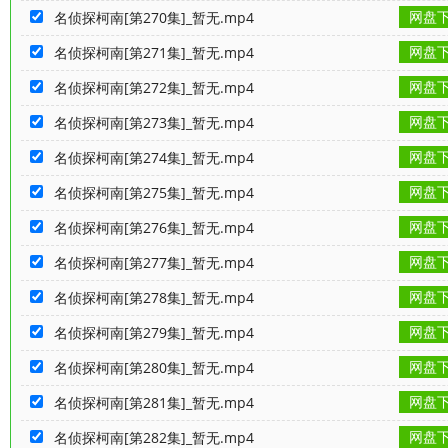
网盘
名侦探柯南[第270集]_暂无.mp4
网盘
名侦探柯南[第271集]_暂无.mp4
网盘
名侦探柯南[第272集]_暂无.mp4
网盘
名侦探柯南[第273集]_暂无.mp4
网盘
名侦探柯南[第274集]_暂无.mp4
网盘
名侦探柯南[第275集]_暂无.mp4
网盘
名侦探柯南[第276集]_暂无.mp4
网盘
名侦探柯南[第277集]_暂无.mp4
网盘
名侦探柯南[第278集]_暂无.mp4
网盘
名侦探柯南[第279集]_暂无.mp4
网盘
名侦探柯南[第280集]_暂无.mp4
网盘
名侦探柯南[第281集]_暂无.mp4
网盘
名侦探柯南[第282集]_暂无.mp4