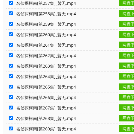
网盘
名侦探柯南[第257集]_暂无.mp4
网盘
名侦探柯南[第258集]_暂无.mp4
网盘
名侦探柯南[第259集]_暂无.mp4
网盘
名侦探柯南[第260集]_暂无.mp4
网盘
名侦探柯南[第261集]_暂无.mp4
网盘
名侦探柯南[第262集]_暂无.mp4
网盘
名侦探柯南[第263集]_暂无.mp4
网盘
名侦探柯南[第264集]_暂无.mp4
网盘
名侦探柯南[第265集]_暂无.mp4
网盘
名侦探柯南[第266集]_暂无.mp4
网盘
名侦探柯南[第267集]_暂无.mp4
网盘
名侦探柯南[第268集]_暂无.mp4
网盘
名侦探柯南[第269集]_暂无.mp4