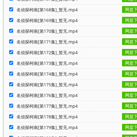
网盘
名侦探柯南[第168集]_暂无.mp4
网盘
名侦探柯南[第169集]_暂无.mp4
网盘
名侦探柯南[第170集]_暂无.mp4
网盘
名侦探柯南[第171集]_暂无.mp4
网盘
名侦探柯南[第172集]_暂无.mp4
网盘
名侦探柯南[第173集]_暂无.mp4
网盘
名侦探柯南[第174集]_暂无.mp4
网盘
名侦探柯南[第175集]_暂无.mp4
网盘
名侦探柯南[第176集]_暂无.mp4
网盘
名侦探柯南[第177集]_暂无.mp4
网盘
名侦探柯南[第178集]_暂无.mp4
网盘
名侦探柯南[第179集]_暂无.mp4