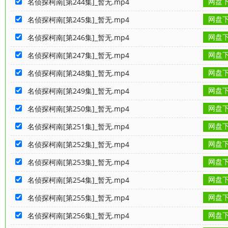
网盘
名侦探柯南[第244集]_暂无.mp4
网盘
名侦探柯南[第245集]_暂无.mp4
网盘
名侦探柯南[第246集]_暂无.mp4
网盘
名侦探柯南[第247集]_暂无.mp4
网盘
名侦探柯南[第248集]_暂无.mp4
网盘
名侦探柯南[第249集]_暂无.mp4
网盘
名侦探柯南[第250集]_暂无.mp4
网盘
名侦探柯南[第251集]_暂无.mp4
网盘
名侦探柯南[第252集]_暂无.mp4
网盘
名侦探柯南[第253集]_暂无.mp4
网盘
名侦探柯南[第254集]_暂无.mp4
网盘
名侦探柯南[第255集]_暂无.mp4
网盘
名侦探柯南[第256集]_暂无.mp4