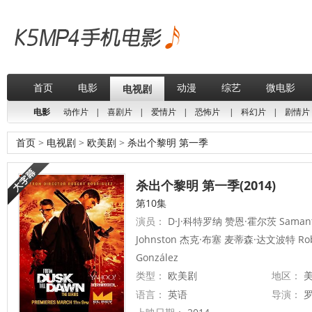
首页
电影
动漫
综艺
微电影
电视剧
电影
动作片
|
喜剧片
|
爱情片
|
恐怖片
|
科幻片
|
剧情片
首页
>
电视剧
>
欧美剧
>
杀出个黎明 第一季
杀出个黎明 第一季(2014)
第10集
演员：
D·J·科特罗纳 赞恩·霍尔茨 Samantha
Johnston 杰克·布塞 麦蒂森·达文波特 Robert
González
类型：
欧美剧
地区：
美
语言：
英语
导演：
罗