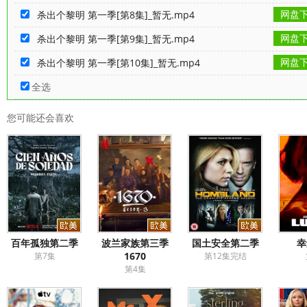
网盘
杀出个黎明 第一季[第8集]_暂无.mp4
网盘
杀出个黎明 第一季[第9集]_暂无.mp4
网盘
杀出个黎明 第一季[第10集]_暂无.mp4
全选
您可能还会喜欢
百年孤独第二季
波兰家族第三季
国土安全第二季
幸
1670
第7集
第12集完结
第4集