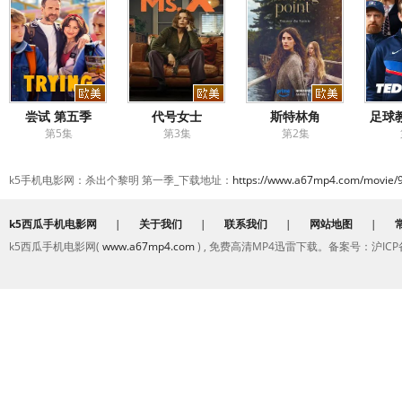
尝试 第五季
代号女士
斯特林角
足球
第5集
第3集
第2集
k5手机电影网：杀出个黎明 第一季_下载地址：
https://www.a67mp4.com/movie/
k5西瓜手机电影网
|
关于我们
|
联系我们
|
网站地图
|
k5西瓜手机电影网(
www.a67mp4.com
) , 免费高清MP4迅雷下载。备案号：沪ICP备2