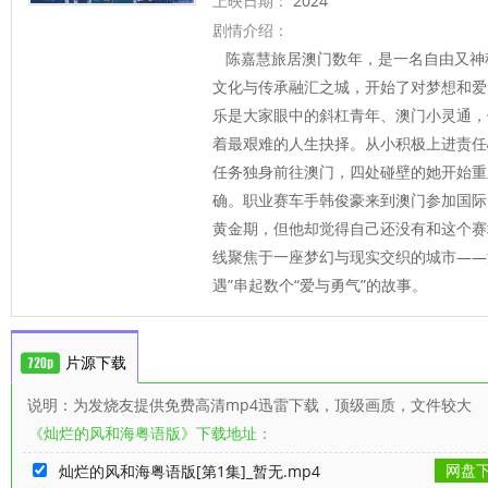
上映日期：
2024
剧情介绍：
陈嘉慧旅居澳门数年，是一名自由又神
文化与传承融汇之城，开始了对梦想和爱
乐是大家眼中的斜杠青年、澳门小灵通，
着最艰难的人生抉择。从小积极上进责任
任务独身前往澳门，四处碰壁的她开始重
确。职业赛车手韩俊豪来到澳门参加国际
黄金期，但他却觉得自己还没有和这个赛场分
线聚焦于一座梦幻与现实交织的城市——
遇”串起数个“爱与勇气”的故事。
片源下载
说明：为发烧友提供免费高清mp4迅雷下载，顶级画质，文件较大
《灿烂的风和海粤语版》下载地址：
网盘
灿烂的风和海粤语版[第1集]_暂无.mp4