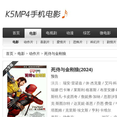
首页
电视剧
动漫
综艺
微电影
电影
电影
动作片
|
喜剧片
|
爱情片
|
恐怖片
|
科幻片
|
剧情片
首页
>
电影
>
动作片
>
死侍与金刚狼
死侍与金刚狼(2024)
预告
演员：
瑞安·雷诺兹 / 休·杰克曼 / 艾玛·科
瑞娜·巴卡琳 / 莱斯利·格塞斯 / 布里安娜·
斯特凡·卡皮西奇 / 詹妮弗·加纳 / 忽那汐里
克·斯图尔特 / 达芙妮·基恩 / 乔恩·费儒 /
塔图姆 / 克里斯·埃文斯 / 亨利·卡维尔
类型：
动作片
地区：
中