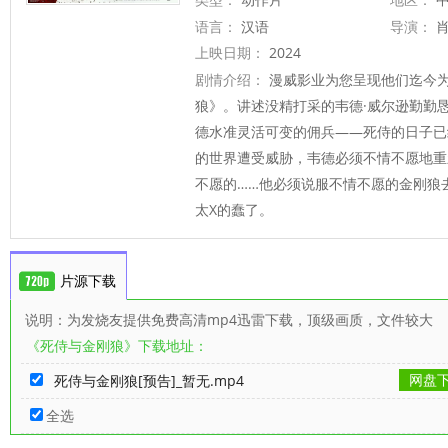
语言：
汉语
导演：
肖
上映日期：
2024
剧情介绍：
漫威影业为您呈现他们迄今
狼》。讲述没精打采的韦德·威尔逊勤勤
德水准灵活可变的佣兵——死侍的日子已
的世界遭受威胁，韦德必须不情不愿地重
不愿的……他必须说服不情不愿的金刚狼
太X的蠢了。
片源下载
说明：为发烧友提供免费高清mp4迅雷下载，顶级画质，文件较大
《死侍与金刚狼》下载地址：
网盘
死侍与金刚狼[预告]_暂无.mp4
全选