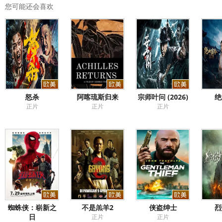
您可能还会喜欢
怒杀
阿喀琉斯归来
宗师叶问 (2026)
绝
正片
正片
正片
蜘蛛侠：崭新之
不是羔羊2
侠盗绅士
烈
日
正片
正片