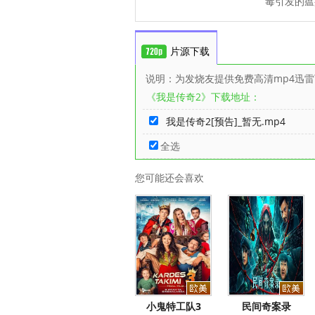
毒引发的瘟
片源下载
说明：为发烧友提供免费高清mp4迅
《我是传奇2》下载地址：
我是传奇2[预告]_暂无.mp4
全选
您可能还会喜欢
小鬼特工队3
民间奇案录