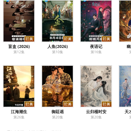
盲盒 (2026)
人鱼(2026)
夜语记
幽
第12集
第10集
第16集
江海潮生
御廷谣
云归槿时安
天
第26集
第20集
第20集