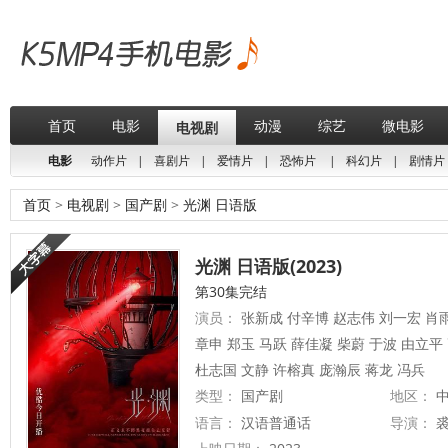
首页
电影
动漫
综艺
微电影
电视剧
电影
动作片
|
喜剧片
|
爱情片
|
恐怖片
|
科幻片
|
剧情片
首页
>
电视剧
>
国产剧
>
光渊 日语版
光渊 日语版(2023)
第30集完结
演员：
张新成 付辛博 赵志伟 刘一宏 肖
章申 郑玉 马跃 薛佳凝 柴蔚 于波 由立平
杜志国 文静 许榕真 庞瀚辰 蒋龙 冯兵
类型：
国产剧
地区：
中
语言：
汉语普通话
导演：