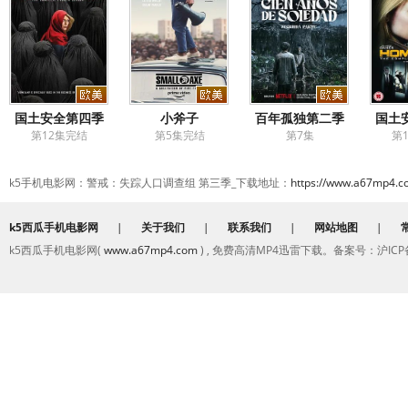
国土安全第四季
小斧子
百年孤独第二季
国土
第12集完结
第5集完结
第7集
第
k5手机电影网：警戒：失踪人口调查组 第三季_下载地址：
https://www.a67mp4.c
k5西瓜手机电影网
|
关于我们
|
联系我们
|
网站地图
|
k5西瓜手机电影网(
www.a67mp4.com
) , 免费高清MP4迅雷下载。备案号：沪ICP备2