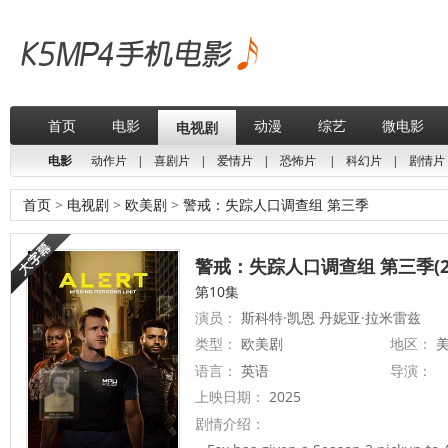
首页
电影
动漫
综艺
微电影
电视剧
电影
动作片
|
喜剧片
|
爱情片
|
恐怖片
|
科幻片
|
剧情片
首页
>
电视剧
>
欧美剧
>
警戒：失踪人口调查组 第三季
警戒：失踪人口调查组 第三季(20
第10集
演员：
斯科特·凯恩 丹妮亚·拉米雷兹
类型：
欧美剧
地区：
美
语言：
英语
导演：
上映日期：
2025
剧情介绍：