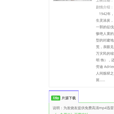
上映日期：
剧情介绍：
1942年
生灵涂炭，
一郭的征伐
惨绝人寰的
型的封建地
荒，亲眼见
万灾民的缩
明 饰），
劳迪 Adr
人间炼狱之
斑……
片源下载
说明：为发烧友提供免费高清mp4迅