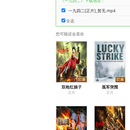
《一九四二》下载地址：
一九四二[正片]_暂无.mp4
全选
您可能还会喜欢
双枪红娘子
孤军突围
正片
正片