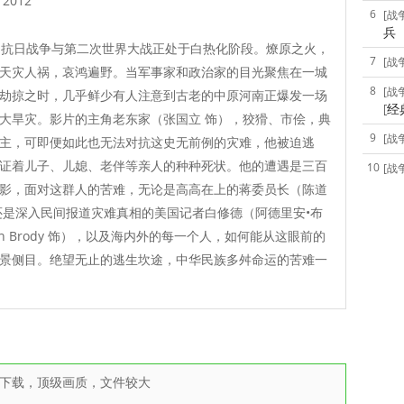
2012
6
[战
兵
，抗日战争与第二次世界大战正处于白热化阶段。燎原之火，
7
[战
天灾人祸，哀鸿遍野。当军事家和政治家的目光聚焦在一城
8
[战
劫掠之时，几乎鲜少有人注意到古老的中原河南正爆发一场
[经
大旱灾。影片的主角老东家（张国立 饰），狡猾、市侩，典
9
[战
主，可即便如此也无法对抗这史无前例的灾难，他被迫逃
证着儿子、儿媳、老伴等亲人的种种死状。他的遭遇是三百
10
[战
影，面对这群人的苦难，无论是高高在上的蒋委员长（陈道
还是深入民间报道灾难真相的美国记者白修德（阿德里安•布
ien Brody 饰），以及海内外的每一个人，如何能从这眼前的
景侧目。绝望无止的逃生坎途，中华民族多舛命运的苦难一
雷下载，顶级画质，文件较大