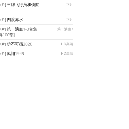
王牌飞行员和侦察
正片
争片]
四渡赤水
正片
争片]
第一滴血1-3合集
第一滴血3
争片]
典100部]
势不可挡2020
HD高清
争片]
凤翔1949
HD高清
争片]