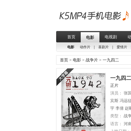
首页
电视剧
电影
电影
动作片
|
喜剧片
|
爱情片
首页
>
电影
>
战争片
>
一九四二
一九四二(
正片
演员：
张国
宾斯 冯远征
宇 李倩 赵
类型：
战
语言：
河南