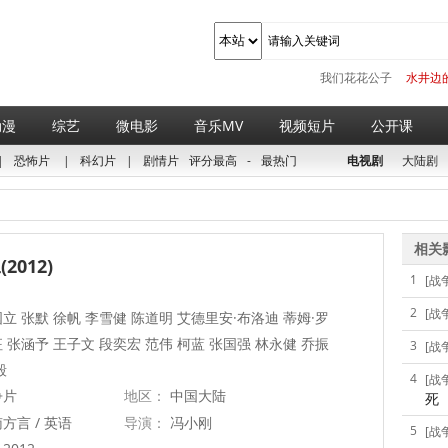
我们花花公子
水井边
动漫
综艺
微电影
音乐MV
视频短片
公开课
|
恐怖片
|
科幻片
|
剧情片
评分最高
-
最热门
电视剧
大陆剧
相关
2012)
1
[战
2
[战
立 张默 徐帆 李雪健 陈道明 艾德里安·布洛迪 蒂姆·罗
 张涵予 王子文 段奕宏 范伟 柯蓝 张国强 林永健 乔振
3
[战
毅
4
[战
争片
地区：
中国大陆
死
方言 / 英语
导演：
冯小刚
5
[战