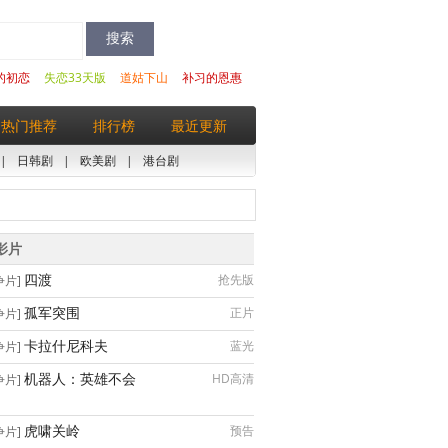
的初恋
失恋33天版
道姑下山
补习的恩惠
热门推荐
排行榜
最近更新
|
日韩剧
|
欧美剧
|
港台剧
影片
四渡
抢先版
争片]
孤军突围
正片
争片]
卡拉什尼科夫
蓝光
争片]
机器人：英雄不会
HD高清
争片]
虎啸关岭
预告
争片]