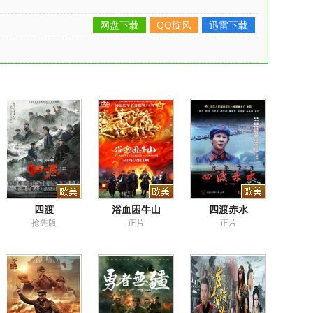
网盘下载
QQ旋风
迅雷下载
四渡
浴血困牛山
四渡赤水
抢先版
正片
正片