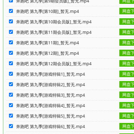
网盘
奔跑吧 第九季[第9期会员版]_暂无.mp4
网盘
奔跑吧 第九季[第10期]_暂无.mp4
网盘
奔跑吧 第九季[第10期会员版]_暂无.mp4
网盘
奔跑吧 第九季[第11期会员版]_暂无.mp4
网盘
奔跑吧 第九季[第11期]_暂无.mp4
网盘
奔跑吧 第九季[第12期]_暂无.mp4
网盘
奔跑吧 第九季[第12期会员版]_暂无.mp4
网盘
奔跑吧 第九季[游戏特辑1]_暂无.mp4
网盘
奔跑吧 第九季[游戏特辑2]_暂无.mp4
网盘
奔跑吧 第九季[游戏特辑3]_暂无.mp4
网盘
奔跑吧 第九季[游戏特辑4]_暂无.mp4
网盘
奔跑吧 第九季[游戏特辑5]_暂无.mp4
网盘
奔跑吧 第九季[游戏特辑6]_暂无.mp4