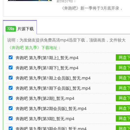
剧情介绍：
《奔跑吧》新一季将于3月底开录，
片源下载
说明：为发烧友提供免费高清mp4迅雷下载，顶级画质，文件较大
《奔跑吧 第九季》下载地址：
网盘
奔跑吧 第九季[第1期上]_暂无.mp4
网盘
奔跑吧 第九季[第1期下]_暂无.mp4
网盘
奔跑吧 第九季[第1期上会员版]_暂无.mp4
网盘
奔跑吧 第九季[第1期下会员版]_暂无.mp4
网盘
奔跑吧 第九季[第2期]_暂无.mp4
网盘
奔跑吧 第九季[第2期会员版]_暂无.mp4
网盘
奔跑吧 第九季[第3期]_暂无.mp4
网盘
奔跑吧 第九季[第3期会员版]_暂无.mp4