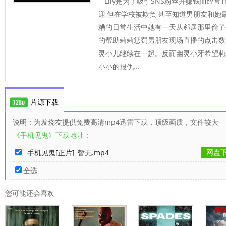
Lily是为了吸引SNS粉丝并赚钱而经
迎,但在学校被欺负,甚至知道男朋友和
糟的日常生活中她有一天从邻居那里偷了
的帮助莉莉惩罚男朋友现场直播的点击数
灵小儿继续在一起。反而幽灵小牙希望莉
小小的报仇...
片源下载
说明：为发烧友提供免费高清mp4迅雷下载，顶级画质，文件较大
《手机见鬼》下载地址：
网盘
手机见鬼[正片]_暂无.mp4
全选
您可能还会喜欢