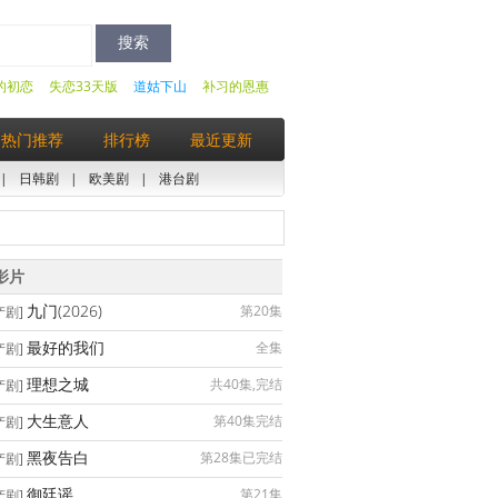
的初恋
失恋33天版
道姑下山
补习的恩惠
热门推荐
排行榜
最近更新
|
日韩剧
|
欧美剧
|
港台剧
影片
九门(2026)
第20集
产剧]
最好的我们
全集
产剧]
理想之城
共40集,完结
产剧]
大生意人
第40集完结
产剧]
黑夜告白
第28集已完结
产剧]
御廷谣
第21集
产剧]