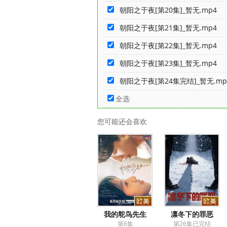
朝阳之于夜[第20集]_暂无.mp4
朝阳之于夜[第21集]_暂无.mp4
朝阳之于夜[第22集]_暂无.mp4
朝阳之于夜[第23集]_暂无.mp4
朝阳之于夜[第24集完结]_暂无.mp
全选
您可能还会喜欢
我的鸵鸟先生
凛冬下的罪恶
第6集
第26集已完结