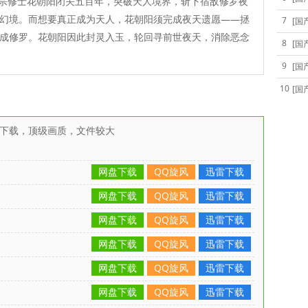
宗修士花朝阳闭关五百年，突破天人境界，斩下宿敌修罗夜
幻境。而想要真正成为天人，花朝阳须完成夜天遗愿——拯
7
[国
成修罗。花朝阳因此封灵入玉，轮回寻前世夜天，消除恶念
8
[国
9
[国
10
[国
雷下载，顶级画质，文件较大
网盘下载
QQ旋风
迅雷下载
网盘下载
QQ旋风
迅雷下载
网盘下载
QQ旋风
迅雷下载
网盘下载
QQ旋风
迅雷下载
网盘下载
QQ旋风
迅雷下载
网盘下载
QQ旋风
迅雷下载