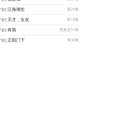
江海潮生
第28集
产剧]
天才，女友
第18集
产剧]
有翡
更新至51集
产剧]
正阳门下
第36集
产剧]