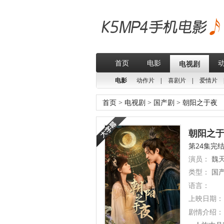
首页
电影
电视剧
电影
动作片
|
喜剧片
|
爱情片
首页
>
电视剧
>
国产剧
>
朝阳之于夜
朝阳之于夜
第24集完
演员：
魏天
类型：
国
语言：
上映日期：
剧情介绍：