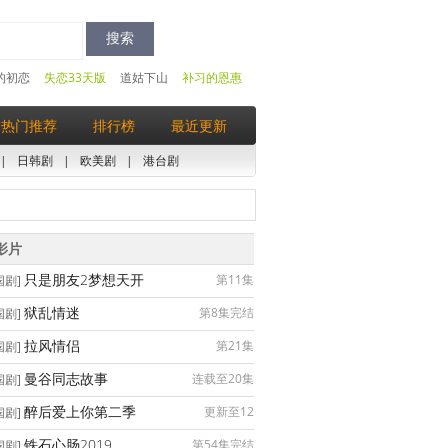
的初恋
失恋33天版
道姑下山
补习的恩惠
热门推荐
排行榜
最近更新
|
日韩剧
|
欧美剧
|
港台剧
影片
只是朋友2梦想天开
第11集
国剧]
狱乱情迷
第8集完结
国剧]
拉风情侣
第21集
国剧]
曼谷同志故事
连载至20集
国剧]
醉后爱上你第二季
更新至12
国剧]
铁石心肠2019
第54集完结
国剧]