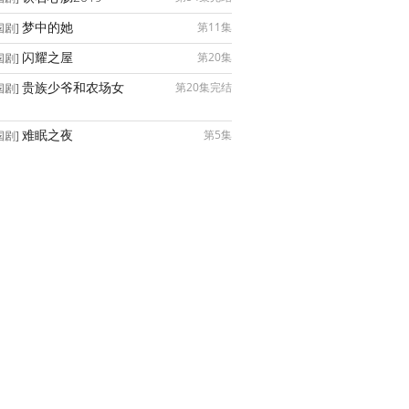
梦中的她
第11集
国剧]
闪耀之屋
第20集
国剧]
贵族少爷和农场女
第20集完结
国剧]
难眠之夜
第5集
国剧]