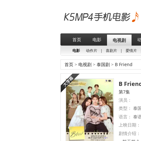
首页
电影
电视剧
电影
动作片
|
喜剧片
|
爱情片
首页
>
电视剧
>
泰国剧
>
B Friend
B Frien
第7集
演员：
类型：
泰
语言：
泰
上映日期：
剧情介绍：