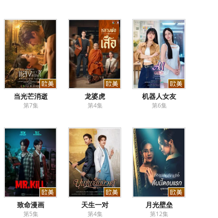
当光芒消逝
龙婆虎
机器人女友
第7集
第4集
第6集
致命漫画
天生一对
月光壁垒
第5集
第4集
第12集