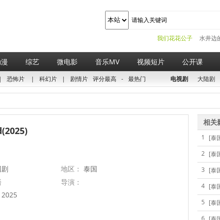
我们花花公子
水井边
动漫
综艺
微电影
音乐MV
视频短片
公开课
|
恐怖片
|
科幻片
|
剧情片
评分最高
-
最热门
电视剧
大陆剧
相关
d(2025)
1
[泰
2
[泰
国剧
地区：
泰国
3
[泰
语
导演：
4
[泰
2025
5
[泰
6
[泰