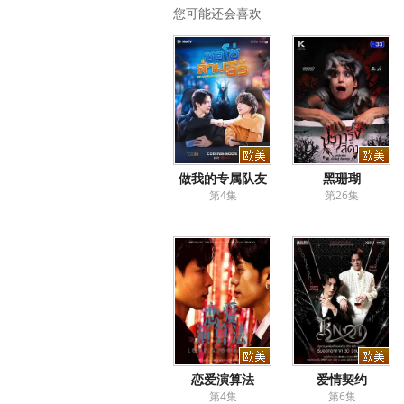
您可能还会喜欢
做我的专属队友
黑珊瑚
第4集
第26集
恋爱演算法
爱情契约
第4集
第6集