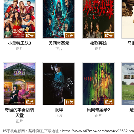
小鬼特工队3
民间奇案录
校歌英雄
马
正片
正片
正片
奇怪的零食店钱
眼眸
民间奇案录2
避
天堂
正片
正片
正片
k5手机电影网：某种疯狂_下载地址：
https://www.a67mp4.com/movie/93682.ht