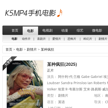
首页
电视剧
动漫
综艺
微电影
电影
电影
动作片
|
喜剧片
|
爱情片
|
恐怖片
|
科幻片
|
剧情片
首页
>
电影
>
剧情片
>
某种疯狂
某种疯狂(2025)
正片
演员：
阿什利·代·兰格 Gabe Gabriel 埃
Loubser Sandra Prinsloo Ian Roberts 
Volker 埃里卡·韦塞尔斯 艾米·路易斯·威
类型：
剧情片
地区：
南
语言：
英语
导演：
Ch