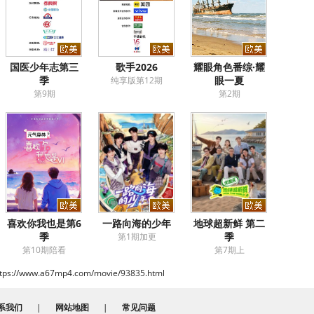
国医少年志第三
歌手2026
耀眼角色番综·耀
季
眼一夏
纯享版第12期
第9期
第2期
喜欢你我也是第6
一路向海的少年
地球超新鲜 第二
季
季
第1期加更
第10期陪看
第7期上
ttps://www.a67mp4.com/movie/93835.html
系我们
|
网站地图
|
常见问题