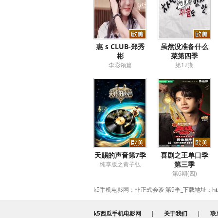
惠 s CLUB-郑秀
虽然没准备什么
彬
菜第四季
李彩领篇
第12期
天赐的声音第7季
喜剧之王单口季
第三季
纯享版之黄子弘
第6期(四)
k5手机电影网：非正式会谈 第9季_下载地址：
h
k5西瓜手机电影网
|
关于我们
|
联