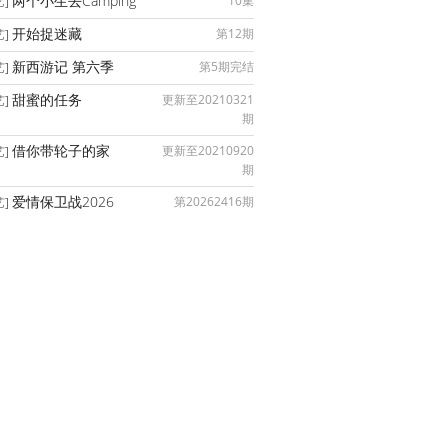
两个小生去Camping
10集
艺]
开始捉迷藏
第12期
艺]
新西游记 第六季
第5期完结
艺]
甜蜜的任务
更新至20210321
艺]
期
借你带轮子的家
更新至20210920
艺]
期
爱情保卫战2026
第20262416期
艺]