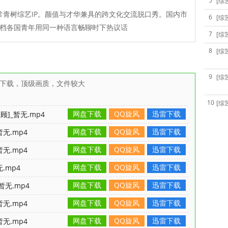
5
[综
青树综艺IP。颜值与才华兼具的跨文化交流脱口秀。国内市
6
[综
档各国青年用同一种语言畅聊时下热议话
7
[综
8
[综
9
[综
雷下载，顶级画质，文件较大
10
[综
网盘下载
QQ旋风
迅雷下载
]_暂无.mp4
网盘下载
QQ旋风
迅雷下载
无.mp4
网盘下载
QQ旋风
迅雷下载
无.mp4
网盘下载
QQ旋风
迅雷下载
.mp4
网盘下载
QQ旋风
迅雷下载
暂无.mp4
网盘下载
QQ旋风
迅雷下载
无.mp4
网盘下载
QQ旋风
迅雷下载
无.mp4