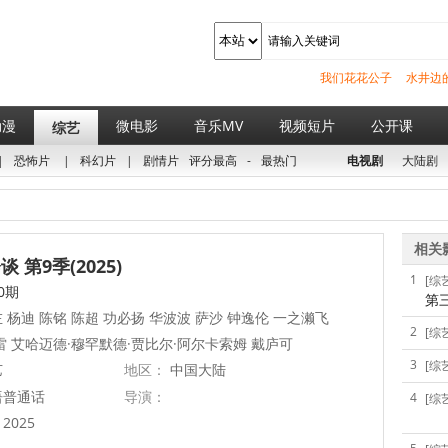
我们花花公子
水井边
动漫
微电影
音乐MV
视频短片
公开课
综艺
|
恐怖片
|
科幻片
|
剧情片
评分最高
-
最热门
电视剧
大陆剧
相关
 第9季(2025)
1
[综
0期
第
 杨迪 陈铭 陈超 功必扬 华波波 萨沙 钟逸伦 一之濑飞
2
[综
雷 艾哈迈德·穆罕默德·贾比尔·阿尔卡索姆 戴庐可
3
[综
艺
地区：
中国大陆
语普通话
导演：
4
[综
2025