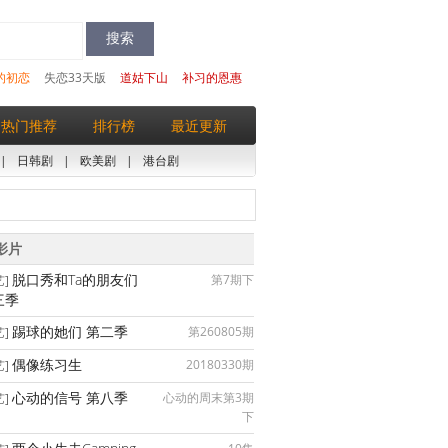
的初恋
失恋33天版
道姑下山
补习的恩惠
热门推荐
排行榜
最近更新
|
日韩剧
|
欧美剧
|
港台剧
影片
脱口秀和Ta的朋友们
第7期下
艺]
三季
踢球的她们 第二季
第260805期
艺]
偶像练习生
20180330期
艺]
心动的信号 第八季
心动的周末第3期
艺]
下