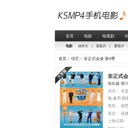
首页
电影
电视剧
电影
动作片
|
喜剧片
|
爱情片
首页
>
综艺
>
非正式会谈 第9季
非正式会谈
加长版 第1
演员：
大左
鸟 发币 阿
类型：
综
语言：
汉
上映日期：