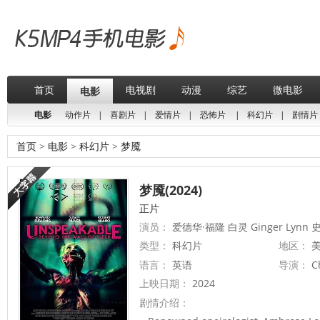
首页
电视剧
动漫
综艺
微电影
电影
电影
动作片
|
喜剧片
|
爱情片
|
恐怖片
|
科幻片
|
剧情片
首页
>
电影
>
科幻片
>
梦魇
梦魇(2024)
正片
演员：
爱德华·福隆 白灵 Ginger Lyn
类型：
科幻片
地区：
美
语言：
英语
导演：
Ch
上映日期：
2024
剧情介绍：