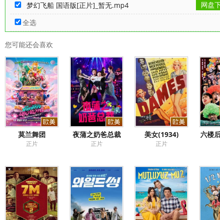
网盘
梦幻飞船 国语版[正片]_暂无.mp4
全选
您可能还会喜欢
莫兰舞团
夜蒲之奶爸总裁
美女(1934)
六楼后
正片
正片
正片