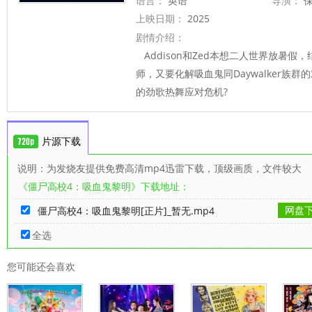
语言：
英语
导演：
保
上映日期：
2025
剧情介绍：
Addison和Zed本想二人世界放暑假
师，又要化解吸血鬼同Daywalker族
的劲歌热舞应对危机?
片源下载
说明：为发烧友提供免费高清mp4迅雷下载，顶级画质，文件较大
《僵尸高校4：吸血鬼黎明》下载地址：
网盘
僵尸高校4：吸血鬼黎明[正片]_暂无.mp4
全选
您可能还会喜欢