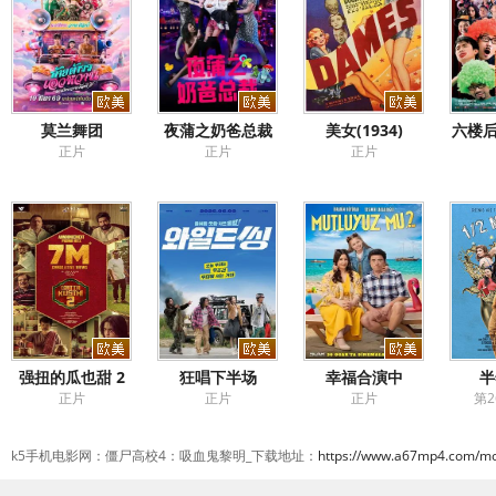
莫兰舞团
夜蒲之奶爸总裁
美女(1934)
六楼后
正片
正片
正片
强扭的瓜也甜 2
狂唱下半场
幸福合演中
半
正片
正片
正片
第2
k5手机电影网：僵尸高校4：吸血鬼黎明_下载地址：
https://www.a67mp4.com/mo