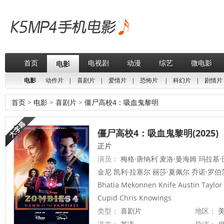
首页
电视剧
动漫
综艺
微电影
电影
电影
动作片
|
喜剧片
|
爱情片
|
恐怖片
|
科幻片
|
剧情片
首页
>
电影
>
喜剧片
>
僵尸高校4：吸血鬼黎明
僵尸高校4：吸血鬼黎明(2025)
正片
演员：
梅格·唐纳利 麦洛·曼海姆 玛拉基·巴顿 
金尼 凯利·拉塞尔 丽莎·夏佩尔 乔诺·罗伯茨
Bhatia Mekonnen Knife Austin Tay
Cupid Chris Knowings
类型：
喜剧片
地区：
美