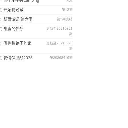
两个小生去Camping
10集
艺]
开始捉迷藏
第12期
艺]
新西游记 第六季
第5期完结
艺]
甜蜜的任务
更新至20210321
艺]
期
借你带轮子的家
更新至20210920
艺]
期
爱情保卫战2026
第20262416期
艺]