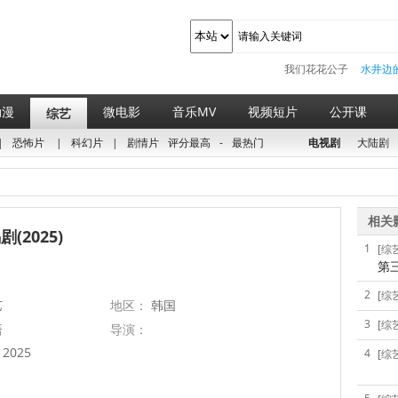
我们花花公子
水井边
动漫
微电影
音乐MV
视频短片
公开课
综艺
|
恐怖片
|
科幻片
|
剧情片
评分最高
-
最热门
电视剧
大陆剧
相关
(2025)
1
[综
第
2
[综
艺
地区：
韩国
3
[综
语
导演：
2025
4
[综