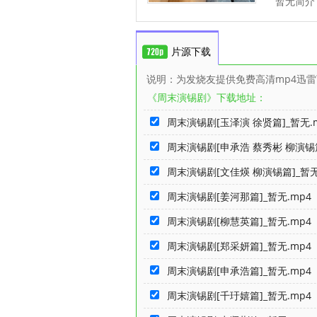
暂无简介
片源下载
说明：为发烧友提供免费高清mp4迅
《周末演锡剧》下载地址：
周末演锡剧[玉泽演 徐贤篇]_暂无.
周末演锡剧[申承浩 蔡秀彬 柳演锡篇
周末演锡剧[文佳煐 柳演锡篇]_暂无
周末演锡剧[姜河那篇]_暂无.mp4
周末演锡剧[柳慧英篇]_暂无.mp4
周末演锡剧[郑采妍篇]_暂无.mp4
周末演锡剧[申承浩篇]_暂无.mp4
周末演锡剧[千玗嬉篇]_暂无.mp4