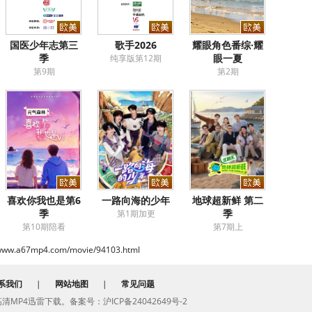
国医少年志第三
歌手2026
耀眼角色番综·耀
季
眼一夏
纯享版第12期
第9期
第2期
喜欢你我也是第6
一路向海的少年
地球超新鲜 第二
季
季
第1期加更
第10期陪看
第7期上
/www.a67mp4.com/movie/94103.html
系我们
|
网站地图
|
常见问题
费高清MP4迅雷下载。备案号：沪ICP备24042649号-2