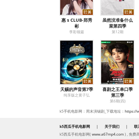
惠 s CLUB-郑秀
虽然没准备什么
彬
菜第四季
李彩领篇
第12期
天赐的声音第7季
喜剧之王单口季
第三季
纯享版之黄子弘
第6期(四)
k5手机电影网：周末演锡剧_下载地址：
https:/
k5西瓜手机电影网
|
关于我们
|
联
k5西瓜手机电影网(
www.a67mp4.com
) , 免