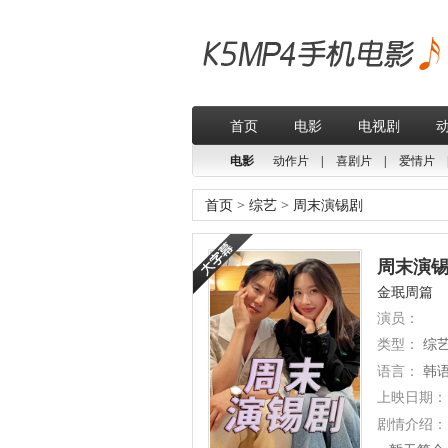
首页
电影
电视剧
电影
动作片
|
喜剧片
|
爱情片
首页
>
综艺
>
周末演锡剧
周末演锡剧
金珉周篇
演员：
类型：
综
语言：
韩
上映日期：
剧情介绍：