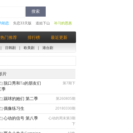
的初恋
失恋33天版
道姑下山
补习的恩惠
热门推荐
排行榜
最近更新
|
日韩剧
|
欧美剧
|
港台剧
影片
脱口秀和Ta的朋友们
第7期下
艺]
三季
踢球的她们 第二季
第260805期
艺]
偶像练习生
20180330期
艺]
心动的信号 第八季
心动的周末第3期
艺]
下