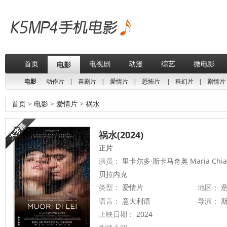
首页
电视剧
动漫
综艺
微电影
电影
电影
动作片
|
喜剧片
|
爱情片
|
恐怖片
|
科幻片
|
剧情片
首页
>
电影
>
爱情片
>
祸水
祸水(2024)
正片
演员：
里卡尔多·斯卡马奇奥 Maria Chiara
贝拉内克
类型：
爱情片
地区：
意
语言：
意大利语
导演：
斯
上映日期：
2024