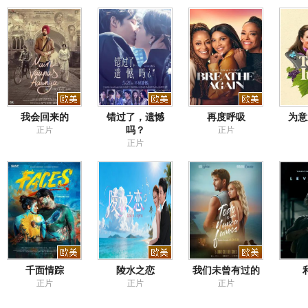
我会回来的
错过了，遗憾
再度呼吸
为意
吗？
正片
正片
正片
千面情踪
陵水之恋
我们未曾有过的
正片
正片
正片