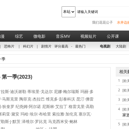
我们花花公子
水井边
动漫
综艺
微电影
音乐MV
视频短片
公开课
|
恐怖片
|
科幻片
|
剧情片
评分最高
-
最热门
电视剧
大陆剧
一季
相关
第一季(2023)
1
[欧
2
[欧
拉斯·迪沃谢勒 蒂埃里·戈达尔 尼娜·梅尔瑞斯 玛丽·多
·马斯克里 陶菲克·杰拉巴 维克多·彭泰科沃 昆汀·佛雷
3
[欧
-狄奎罗 纪尧姆·阿尔诺 尼斯林·艾拉丁 格雷戈里·高勒
4
[欧
塞莉亚·黛安 玛哈·埃尔·布哈里 索拉雅·加伦克 塞尔瓦·
家
勒斯·J·默茨 泽维尔·罗比克 马克西米安·鲍林
5
[欧
美剧
地区：
法国