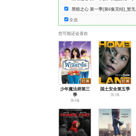
黑暗之心 第一季[第6集完结]_暂无.
全选
您可能还会喜欢
少年魔法师第三
国土安全第五季
季
第3集
第4集