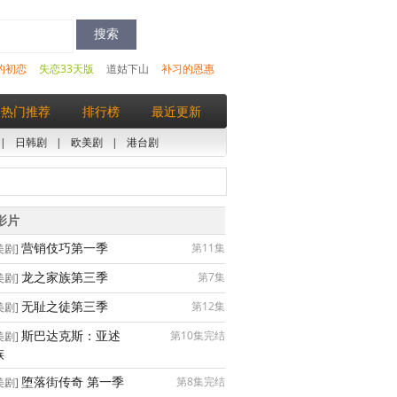
的初恋
失恋33天版
道姑下山
补习的恩惠
热门推荐
排行榜
最近更新
|
日韩剧
|
欧美剧
|
港台剧
影片
营销伎巧第一季
第11集
美剧]
龙之家族第三季
第7集
美剧]
无耻之徒第三季
第12集
美剧]
斯巴达克斯：亚述
第10集完结
美剧]
族
堕落街传奇 第一季
第8集完结
美剧]