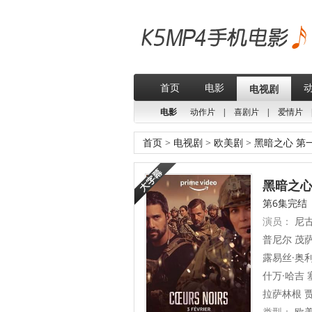
首页
电影
电视剧
电影
动作片
|
喜剧片
|
爱情片
首页
>
电视剧
>
欧美剧
>
黑暗之心 第
黑暗之心 
第6集完结
演员：
尼古
普尼尔 茂萨
露易丝·奥利
什万·哈吉 
拉萨林根 贾
类型：
欧