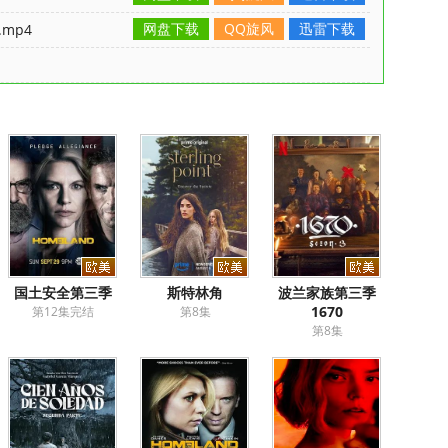
网盘下载
QQ旋风
迅雷下载
mp4
国土安全第三季
斯特林角
波兰家族第三季
1670
第12集完结
第8集
第8集