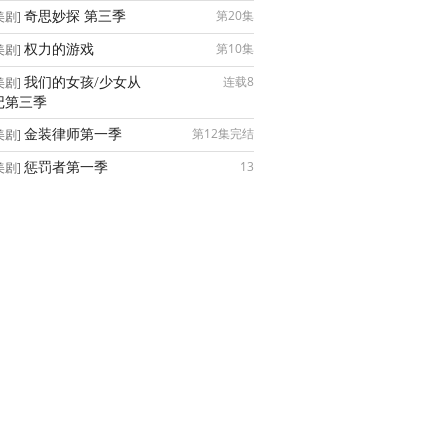
奇思妙探 第三季
第20集
美剧]
权力的游戏
第10集
美剧]
我们的女孩/少女从
连载8
美剧]
记第三季
金装律师第一季
第12集完结
美剧]
惩罚者第一季
13
美剧]