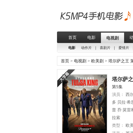
首页
电影
电视剧
电影
动作片
|
喜剧片
|
爱情片
首页
>
电视剧
>
欧美剧
>
塔尔萨之王 
塔尔萨之王
第5集
演员：
西尔
多 贝拉·希
普 乔·莫雷
拉索
类型：
欧