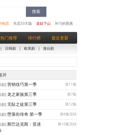
的初恋
失恋33天版
道姑下山
补习的恩惠
热门推荐
排行榜
最近更新
|
日韩剧
|
欧美剧
|
港台剧
影片
营销伎巧第一季
第11集
美剧]
龙之家族第三季
第7集
美剧]
无耻之徒第三季
第12集
美剧]
堕落街传奇 第一季
第8集完结
美剧]
斯巴达克斯：亚述
第10集完结
美剧]
族