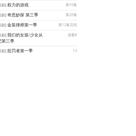
权力的游戏
第10集
美剧]
奇思妙探 第三季
第20集
美剧]
金装律师第一季
第12集完结
美剧]
我们的女孩/少女从
连载8
美剧]
记第三季
惩罚者第一季
13
美剧]