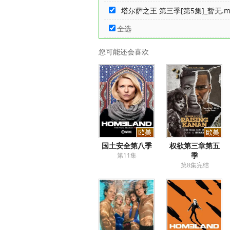
塔尔萨之王 第三季[第5集]_暂无.m
全选
您可能还会喜欢
国土安全第八季
权欲第三章第五
季
第11集
第8集完结