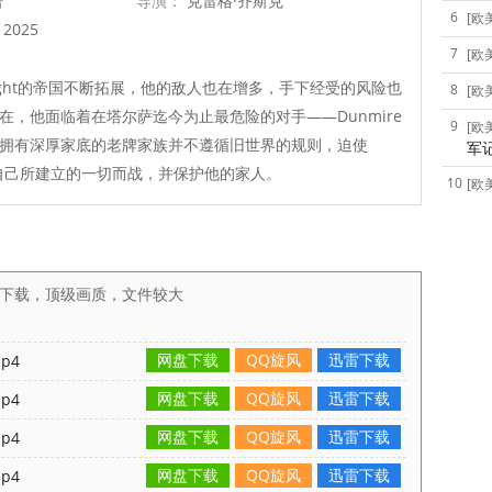
语
导演：
克雷格·齐斯克
6
[欧
2025
7
[欧
ght的帝国不断拓展，他的敌人也在增多，手下经受的风险也
8
[欧
在，他面临着在塔尔萨迄今为止最危险的对手——Dunmire
9
[欧
拥有深厚家底的老牌家族并不遵循旧世界的规则，迫使
军
t为自己所建立的一切而战，并保护他的家人。
10
[欧
雷下载，顶级画质，文件较大
网盘下载
QQ旋风
迅雷下载
p4
网盘下载
QQ旋风
迅雷下载
p4
网盘下载
QQ旋风
迅雷下载
p4
网盘下载
QQ旋风
迅雷下载
p4