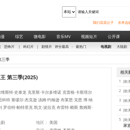
我们花花公子
水井边
动漫
综艺
微电影
音乐MV
视频短片
公开课
|
恐怖片
|
科幻片
|
剧情片
评分最高
-
最热门
电视剧
大陆剧
第三季
相关
 第三季(2025)
1
[欧
2
[欧
维斯特·史泰龙 克里斯·卡尔多维诺 克雷格·卡斯塔尔
思科特 塞缪尔·杰克逊 汤姆·约翰逊 布莱恩·克恩 博·纳
3
[欧
利 罗伯特·帕特里克 凯文·波拉克 布雷特·赖斯 詹姆斯·
4
[欧
5
[欧
美剧
地区：
美国
家