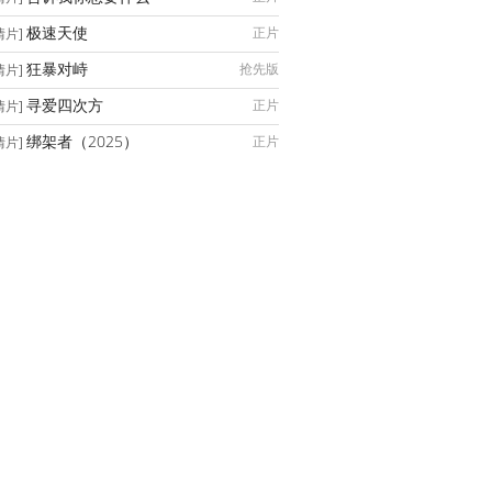
极速天使
正片
情片]
狂暴对峙
抢先版
情片]
寻爱四次方
正片
情片]
绑架者（2025）
正片
情片]