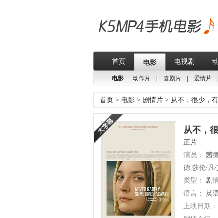
首页
电视剧
电影
电影
动作片
|
喜剧片
|
爱情片
首页
>
电影
>
剧情片
>
从不，很少，有
从不，很
正片
演员：
茜德
德 莎伦·凡
类型：
剧
语言：
英
上映日期：