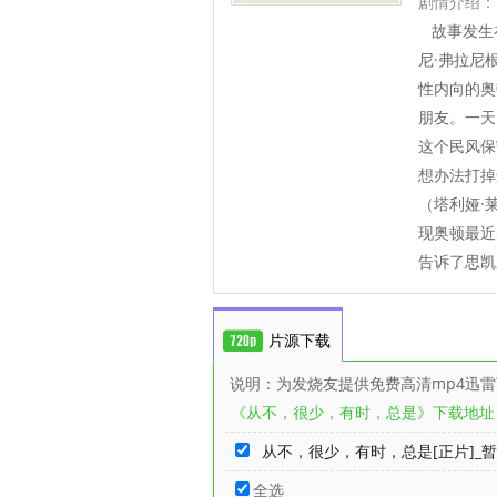
剧情介绍：
故事发生
尼·弗拉尼根
性内向的奥
朋友。一天
这个民风保
想办法打掉
（塔利娅·莱
现奥顿最近
告诉了思凯
片源下载
说明：为发烧友提供免费高清mp4迅
《从不，很少，有时，总是》下载地址
从不，很少，有时，总是[正片]_暂
全选