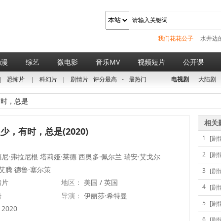
我们花花公子
水井边
动漫
综艺
微电影
音乐MV
视频短片
公开课
|
恐怖片
|
科幻片
|
剧情片
评分最高
-
最热门
电视剧
大陆剧
时，总是
相关
少，有时，总是(2020)
1
[剧
2
[剧
尼·弗拉尼根 塔莉娅·莱德 西奥多·佩尔兰 瑞安·艾戈尔
·艾腾 德鲁·塞尔策
3
[剧
情片
地区：
美国 / 英国
4
[剧
语
导演：
伊丽莎·希特曼
5
[剧
2020
6
[剧