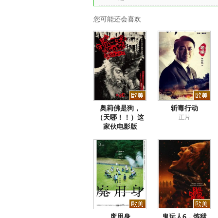
您可能还会喜欢
奥莉佛是狗，
斩毒行动
（天哪！！）这
正片
家伙电影版
正片
废用身
鬼玩人6，炼狱