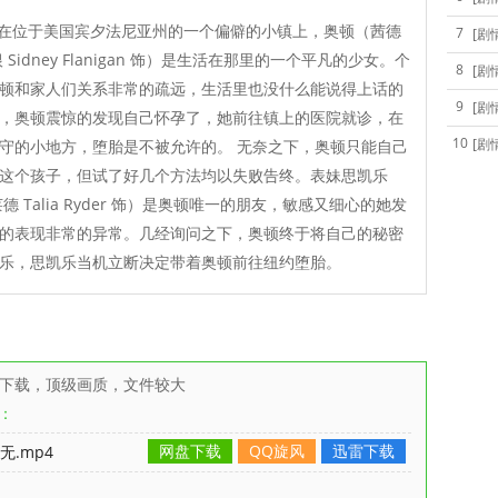
在位于美国宾夕法尼亚州的一个偏僻的小镇上，奥顿（茜德
7
[剧
 Sidney Flanigan 饰）是生活在那里的一个平凡的少女。个
8
[剧
顿和家人们关系非常的疏远，生活里也没什么能说得上话的
9
[剧
，奥顿震惊的发现自己怀孕了，她前往镇上的医院就诊，在
10
[剧
守的小地方，堕胎是不被允许的。 无奈之下，奥顿只能自己
这个孩子，但试了好几个方法均以失败告终。表妹思凯乐
德 Talia Ryder 饰）是奥顿唯一的朋友，敏感又细心的她发
的表现非常的异常。几经询问之下，奥顿终于将自己的秘密
乐，思凯乐当机立断决定带着奥顿前往纽约堕胎。
雷下载，顶级画质，文件较大
：
网盘下载
QQ旋风
迅雷下载
无.mp4