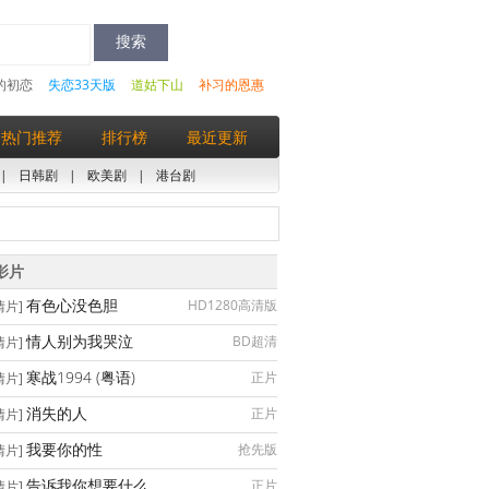
的初恋
失恋33天版
道姑下山
补习的恩惠
热门推荐
排行榜
最近更新
|
日韩剧
|
欧美剧
|
港台剧
影片
有色心没色胆
HD1280高清版
情片]
情人别为我哭泣
BD超清
情片]
寒战1994 (粤语)
正片
情片]
消失的人
正片
情片]
我要你的性
抢先版
情片]
告诉我你想要什么
正片
情片]