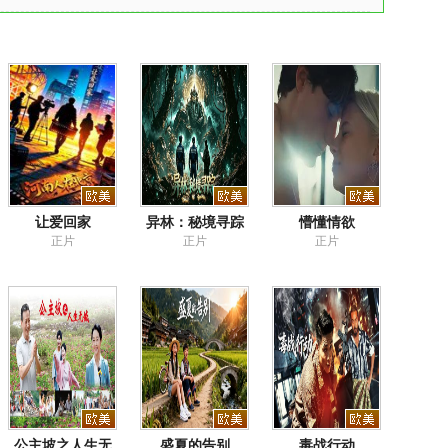
让爱回家
异林：秘境寻踪
懵懂情欲
正片
正片
正片
公主坡之人生无
盛夏的告别
毒战行动