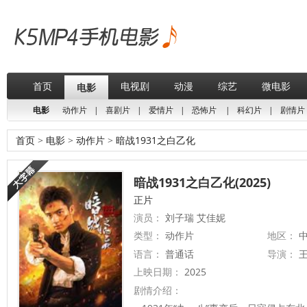
首页
电视剧
动漫
综艺
微电影
电影
电影
动作片
|
喜剧片
|
爱情片
|
恐怖片
|
科幻片
|
剧情片
首页
>
电影
>
动作片
>
暗战1931之白乙化
暗战1931之白乙化(2025)
正片
演员：
刘子瑞 艾佳妮
类型：
动作片
地区：
中
语言：
普通话
导演：
上映日期：
2025
剧情介绍：