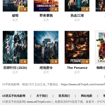
破暗
野兽赛跑
热血江湖
正片
正片
正片
宗师叶问 (2026)
绝地密令
The Penance
蜘蛛
正片
正片
正片
k5手机电影网：暗战1931之白乙化_下载地址：
https://www.a67mp4.com/movie/
k5西瓜手机电影网
|
关于我们
|
联系我们
|
网站地图
|
k5西瓜手机电影网(
www.a67mp4.com
) , 免费高清MP4迅雷下载。备案号：沪ICP备2