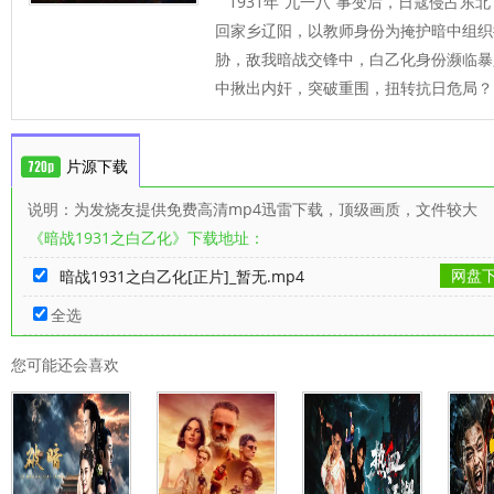
1931年“九一八”事变后，日寇侵占东
回家乡辽阳，以教师身份为掩护暗中组织
胁，敌我暗战交锋中，白乙化身份濒临暴
中揪出内奸，突破重围，扭转抗日危局？
片源下载
说明：为发烧友提供免费高清mp4迅雷下载，顶级画质，文件较大
《暗战1931之白乙化》下载地址：
网盘
暗战1931之白乙化[正片]_暂无.mp4
全选
您可能还会喜欢