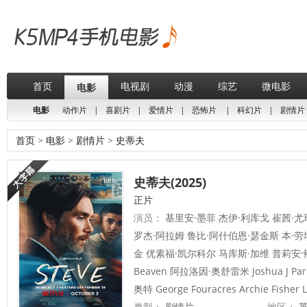
首页
电视剧
动漫
综艺
微电影
电影
电影
动作片
|
喜剧片
|
爱情片
|
恐怖片
|
科幻片
|
剧情片
首页
>
电影
>
剧情片
>
史蒂夫
史蒂夫(2025)
正片
演员：
基里安·墨菲 杰伊·利库戈 崔茜·尤
罗杰·阿拉姆 鲁比·阿什伯恩·瑟金斯 本·劳
金 优素福·凯尔科尔 马库斯·加维 普莉安卡·
Beaven 阿拉洛因·奥舒雷米 Joshua J Par
奥特 George Fouracres Archie Fisher L
类型：
剧情片
地区：
英