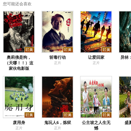
您可能还会喜欢
奥莉佛是狗，
斩毒行动
让爱回家
异林
（天哪！！）这
正片
正片
家伙电影版
正片
废用身
鬼玩人6，炼狱
公主坡之人生无
盛
憾
正片
正片