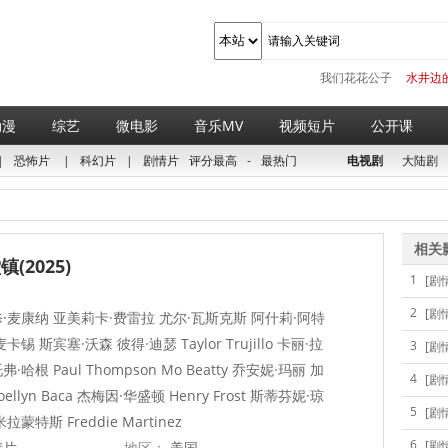
我们花花公子
水井边
动漫
综艺
微电影
音乐MV
视频短片
公开课
|
恐怖片
|
科幻片
|
剧情片
评分最高
-
最热门
电视剧
大陆剧
相关
(2025)
1
[剧
2
[剧
·麦康纳 亚美莉卡·费雷拉 尤尔·瓦斯克斯 阿什莉·阿特
卡锡 斯宾塞·沃森 彼得·迪瑟 Taylor Trujillo 卡丽·拉
3
[剧
·哈根 Paul Thompson Mo Beatty 乔安妮·玛丽 加
4
[剧
ellyn Baca 杰梅因·华盛顿 Henry Frost 斯蒂芬妮·琼
5
[剧
拉蒙特斯 Freddie Martinez
6
[剧
情片
地区：
美国