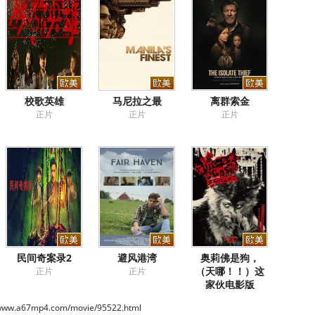
校歌英雄
马尼拉之最
离群索金
正片
正片
正片
民间奇案录2
避风港湾
奥莉佛是狗，
（天哪！！）这
正片
正片
家伙电影版
正片
/www.a67mp4.com/movie/95522.html