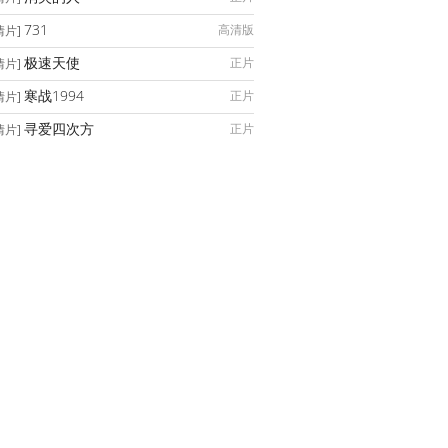
731
高清版
情片]
极速天使
正片
情片]
寒战1994
正片
情片]
寻爱四次方
正片
情片]