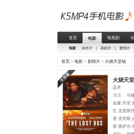
首页
电视剧
电影
电影
动作片
|
喜剧片
|
爱情片
首页
>
电影
>
剧情片
>
火烧天堂镇
火烧天堂镇
正片
演员：
马修
金森 丹尼·麦
扎 克里斯托弗
里·克劳斯 Jo
斯 塞萨尔·米
类型：
剧