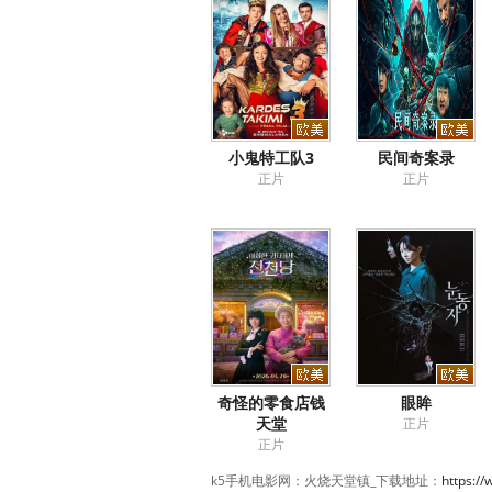
小鬼特工队3
民间奇案录
正片
正片
奇怪的零食店钱
眼眸
天堂
正片
正片
k5手机电影网：火烧天堂镇_下载地址：
https:/