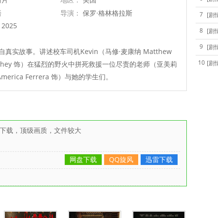
语
导演：
保罗·格林格拉斯
7
[剧
2025
8
[剧
9
[剧
实故事。讲述校车司机Kevin（马修·麦康纳 Matthew
10
[剧
aughey 饰）在猛烈的野火中拼死救援一位尽责的老师（亚美莉
merica Ferrera 饰）与她的学生们。
雷下载，顶级画质，文件较大
网盘下载
QQ旋风
迅雷下载