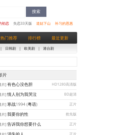
的初恋
失恋33天版
道姑下山
补习的恩惠
热门推荐
排行榜
最近更新
|
日韩剧
|
欧美剧
|
港台剧
影片
有色心没色胆
HD1280高清版
情片]
情人别为我哭泣
BD超清
情片]
寒战1994 (粤语)
正片
情片]
我要你的性
抢先版
情片]
告诉我你想要什么
正片
情片]
消失的人
正片
情片]