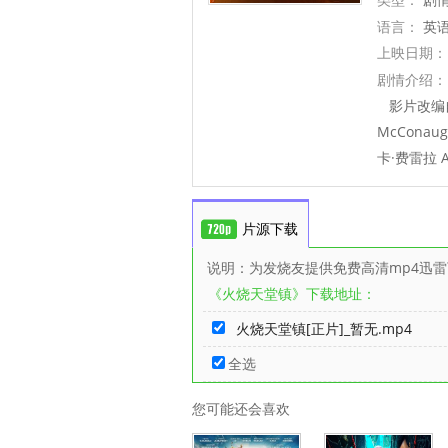
语言：
英
上映日期：
剧情介绍：
影片改编自真
McCon
卡·费雷拉 A
片源下载
说明：为发烧友提供免费高清mp4迅
《火烧天堂镇》下载地址：
火烧天堂镇[正片]_暂无.mp4
全选
您可能还会喜欢