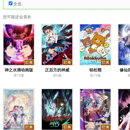
全选
您可能还会喜欢
神之水滴动画版
正后方的神威
轻松熊
修仙
第18集
第6集
第19集
第