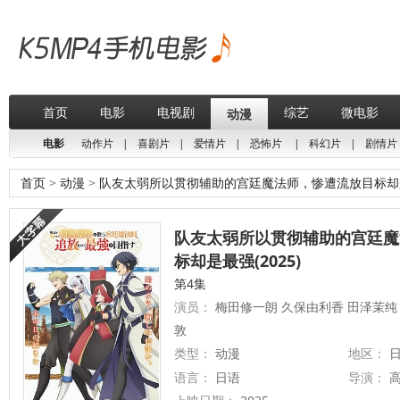
首页
电影
电视剧
综艺
微电影
动漫
电影
动作片
|
喜剧片
|
爱情片
|
恐怖片
|
科幻片
|
剧情片
首页
>
动漫
>
队友太弱所以贯彻辅助的宫廷魔法师，惨遭流放目标却
队友太弱所以贯彻辅助的宫廷魔
标却是最强(2025)
第4集
演员：
梅田修一朗 久保由利香 田泽茉纯 
敦
类型：
动漫
地区：
日
语言：
日语
导演：
高