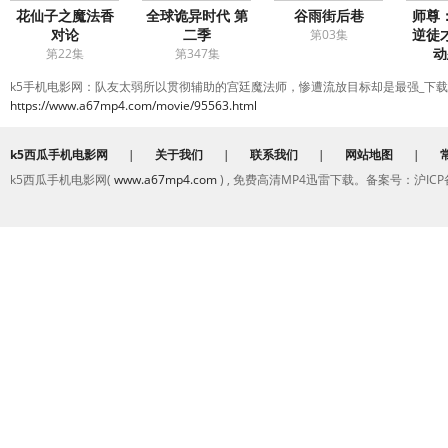
花仙子之魔法香
全球诡异时代 第
谷雨街后巷
师尊
对论
二季
逆徒
第03集
动
第22集
第347集
第
k5手机电影网：队友太弱所以贯彻辅助的宫廷魔法师，惨遭流放目标却是最强_下
https://www.a67mp4.com/movie/95563.html
k5西瓜手机电影网
|
关于我们
|
联系我们
|
网站地图
|
k5西瓜手机电影网(
www.a67mp4.com
) , 免费高清MP4迅雷下载。备案号：沪ICP备2