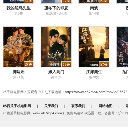
我的鸵鸟先生
凛冬下的罪恶
南戏
第6集
第26集已完结
第14集
御廷谣
嫁入高门
江海潮生
九门
第21集
第10集
第28集
k5手机电影网：玉观音 2003_下载地址：
https://www.a67mp4.com/movie/95673
k5西瓜手机电影网
|
关于我们
|
联系我们
|
网站地图
|
k5西瓜手机电影网(
www.a67mp4.com
) , 免费高清MP4迅雷下载。备案号：沪ICP备2