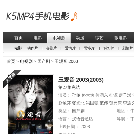
首页
电影
动漫
综艺
微电影
电视剧
电影
动作片
|
喜剧片
|
爱情片
|
恐怖片
|
科幻片
|
剧情片
首页
>
电视剧
>
国产剧
>
玉观音 2003
玉观音 2003(2003)
第27集完结
演员：
孙俪 佟大为 何润东 杜源 房子斌 
赵敏芬 张光北 冯国强 范伟 贺元庆 李连
类型：
国产剧
地区：
中
语言：
汉语普通话
导演：
上映日期：
2003