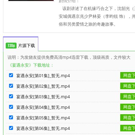
剧情介绍：
该剧讲述了在机缘巧合之下，沈韶光（
安城偶遇京兆少尹林晏（李昀锐 饰），
俗和另类爱情之旅的奇趣故事。
片源下载
说明：为发烧友提供免费高清mp4迅雷下载，顶级画质，文件较大
《宴遇永安》下载地址：
网盘
宴遇永安[第01集]_暂无.mp4
网盘
宴遇永安[第02集]_暂无.mp4
网盘
宴遇永安[第03集]_暂无.mp4
网盘
宴遇永安[第04集]_暂无.mp4
网盘
宴遇永安[第05集]_暂无.mp4
网盘
宴遇永安[第06集]_暂无.mp4