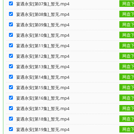
网盘
宴遇永安[第07集]_暂无.mp4
网盘
宴遇永安[第08集]_暂无.mp4
网盘
宴遇永安[第09集]_暂无.mp4
网盘
宴遇永安[第10集]_暂无.mp4
网盘
宴遇永安[第11集]_暂无.mp4
网盘
宴遇永安[第12集]_暂无.mp4
网盘
宴遇永安[第13集]_暂无.mp4
网盘
宴遇永安[第14集]_暂无.mp4
网盘
宴遇永安[第15集]_暂无.mp4
网盘
宴遇永安[第16集]_暂无.mp4
网盘
宴遇永安[第17集]_暂无.mp4
网盘
宴遇永安[第18集]_暂无.mp4
网盘
宴遇永安[第19集]_暂无.mp4