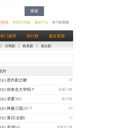
的初恋
失恋33天版
道姑下山
补习的恩惠
热门推荐
排行榜
最近更新
|
日韩剧
|
欧美剧
|
港台剧
影片
恶作剧之吻
39
湾剧]
你有念大学吗？
连载13集
湾剧]
求爱365
第20集
湾剧]
终极三国2017
69
湾剧]
落日(台剧)
13
湾剧]
共演NG
更新至7集
湾剧]