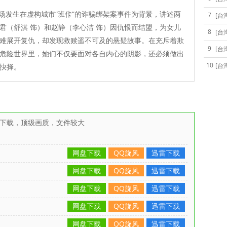
发生在虚构城市“班佧”的诈骗绑架案事件为背景，讲述两
7
[台
君（舒淇 饰）和赵静（李心洁 饰）因仇恨而结盟，为女儿
8
[台
难展开复仇，却发现救赎遥不可及的悬疑故事。在充斥着欺
9
[台
危险世界里，她们不仅要面对各自内心的阴影，还必须做出
10
[台
抉择。
雷下载，顶级画质，文件较大
网盘下载
QQ旋风
迅雷下载
网盘下载
QQ旋风
迅雷下载
网盘下载
QQ旋风
迅雷下载
网盘下载
QQ旋风
迅雷下载
网盘下载
QQ旋风
迅雷下载