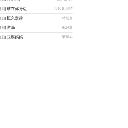
谁在你身边
共10集,完结
湾剧]
恒久定律
特别篇
湾剧]
逆局
第24集
湾剧]
豆腐妈妈
第30集
湾剧]