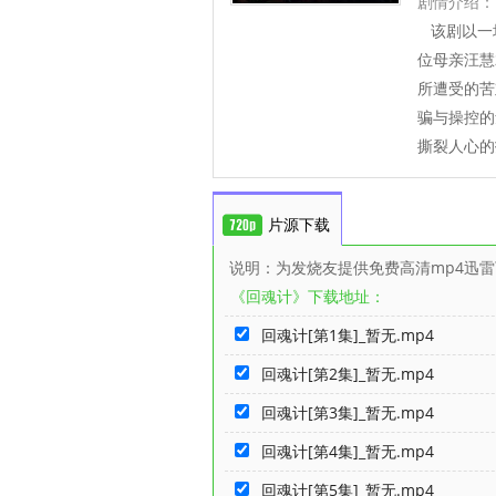
剧情介绍：
该剧以一场
位母亲汪慧
所遭受的苦
骗与操控的
撕裂人心的
片源下载
说明：为发烧友提供免费高清mp4迅
《回魂计》下载地址：
回魂计[第1集]_暂无.mp4
回魂计[第2集]_暂无.mp4
回魂计[第3集]_暂无.mp4
回魂计[第4集]_暂无.mp4
回魂计[第5集]_暂无.mp4