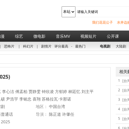
我们花花公子
水井边
动漫
综艺
微电影
音乐MV
视频短片
公开课
|
恐怖片
|
科幻片
|
剧情片
评分最高
-
最热门
电视剧
大陆剧
相关
25)
1
[台
2
[台
 李心洁 傅孟柏 贾静雯 钟欣凌 方郁婷 林廷忆 刘主平
硕 尹浩宇 李铭忠 喜翔 苏格拉瓦·卡那诺
3
[台
湾剧
地区：
中国台湾
4
[台
语普通话
导演：
陈正道 许肇任
5
[台
2025
6
[台