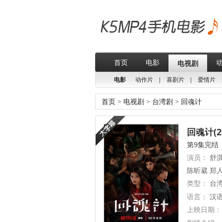
首页
电影
电视剧
电影
动作片
|
喜剧片
|
爱情片
首页
>
电视剧
>
台湾剧
>
回魂计
回魂计(20
第9集完结
演员：
舒淇
陈昕葳 郑人
类型：
台
语言：
汉
上映日期：