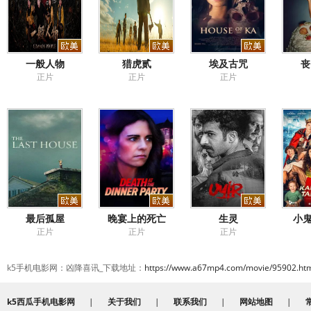
一般人物
猎虎贰
埃及古咒
丧
正片
正片
正片
最后孤屋
晚宴上的死亡
生灵
小鬼
正片
正片
正片
k5手机电影网：凶降喜讯_下载地址：
https://www.a67mp4.com/movie/95902.ht
k5西瓜手机电影网
|
关于我们
|
联系我们
|
网站地图
|