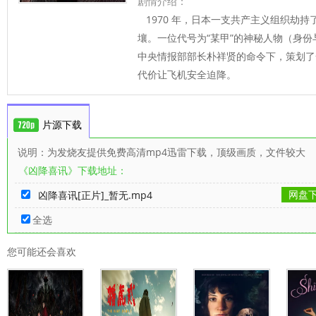
剧情介绍：
1970 年，日本一支共产主义组织劫
壤。一位代号为“某甲”的神秘人物（身
中央情报部部长朴祥贤的命令下，策划了
代价让飞机安全迫降。
片源下载
说明：为发烧友提供免费高清mp4迅雷下载，顶级画质，文件较大
《凶降喜讯》下载地址：
网盘
凶降喜讯[正片]_暂无.mp4
全选
您可能还会喜欢