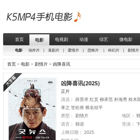
首页
电视剧
动漫
综艺
微电影
电影
电影
动作片
|
喜剧片
|
爱情片
|
恐怖片
|
科幻片
|
剧情片
首页
>
电影
>
剧情片
>
凶降喜讯
凶降喜讯(2025)
正片
演员：
薛景求 红炅 柳承范 朴海秀 柊木
孝之 笠松将 椎名桔平
类型：
剧情片
地区：
韩
语言：
韩语
导演：
上映日期：
2025